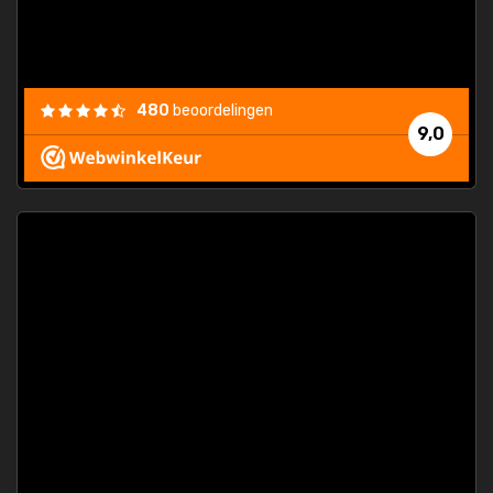
/my-
ding
480
beoordelingen
e
9,0
 and