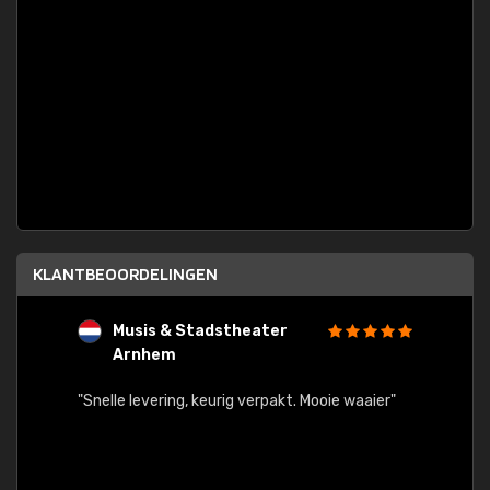
KLANTBEOORDELINGEN
Musis & Stadstheater
L
Arnhem
rt.
"Rapid
egards
"Snelle levering, keurig verpakt. Mooie waaier"
els.
econd