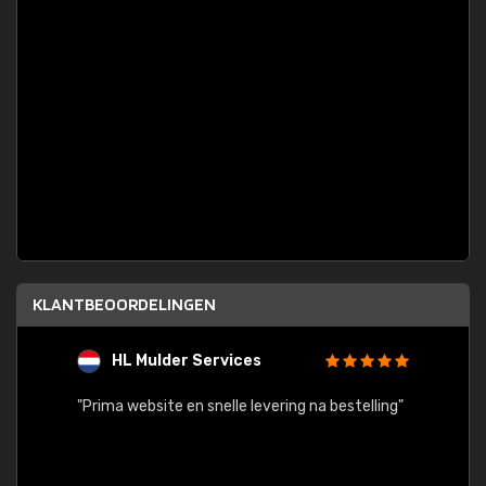
KLANTBEOORDELINGEN
HL Mulder Services
T
"
"Prima website en snelle levering na bestelling"
"Alles