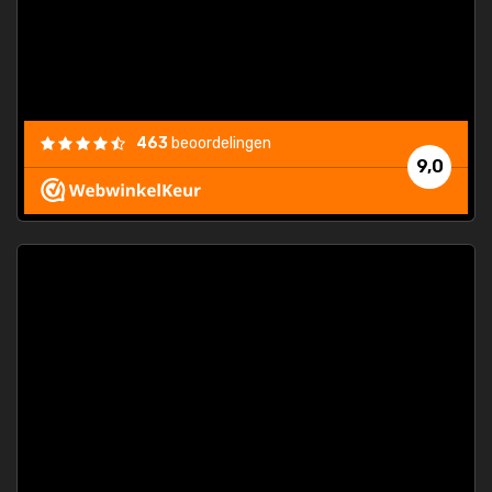
463
beoordelingen
9,0