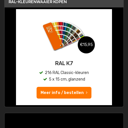
RAL-KLEURENWAAIER KOPEN
€15,95
RAL K7
216 RAL Classic-kleuren
5 x 15 cm, glanzend
Meer info / bestellen