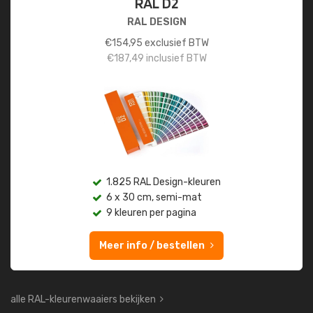
RAL D2
RAL DESIGN
€
154,95
exclusief BTW
€
187,49
inclusief BTW
1.825 RAL Design-kleuren
6 x 30 cm, semi-mat
9 kleuren per pagina
Meer info / bestellen
alle RAL-kleurenwaaiers bekijken