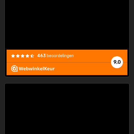
463
beoordelingen
9,0