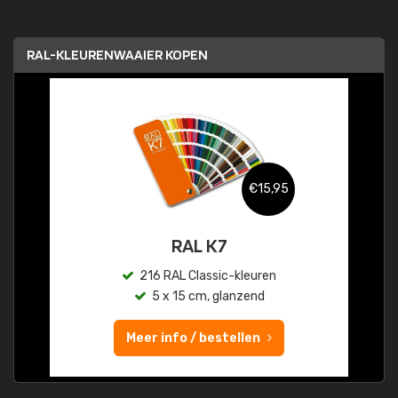
RAL-KLEURENWAAIER KOPEN
€15,95
RAL K7
216 RAL Classic-kleuren
5 x 15 cm, glanzend
Meer info / bestellen