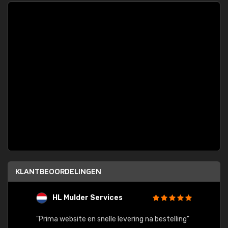
KLANTBEOORDELINGEN
HL Mulder Services
T
"
"Prima website en snelle levering na bestelling"
"Alles