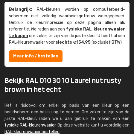
Belangrijk:
RAL-kleuren worden op computer­beeld­
schermen niet volledig waarheids­­getrouw weer­gegeven.
Gebruik de kleur­impressie op deze pagina alleen als
referentie. We raden aan een
fysieke RAL-kleuren­waaier
te kopen
om zeker te zijn van de juiste kleur. U heeft al een
RAL-kleuren­waaier voor
slechts €154,95
(exclusief BTW).
Meer info / bestellen
Bekijk RAL 010 30 10 Laurel nut rusty
brown in het echt
Het is risicovol om enkel op basis van een kleur op een
beeldscherm een beslissing te nemen. Om zeker te zijn van de
juiste RAL-kleur, raden we u aan gebruik te maken van een
fysieke RAL-kleurenwaaier
. Op deze website kunt u voordelig een
RAL-kleurenwaaier bestellen
.