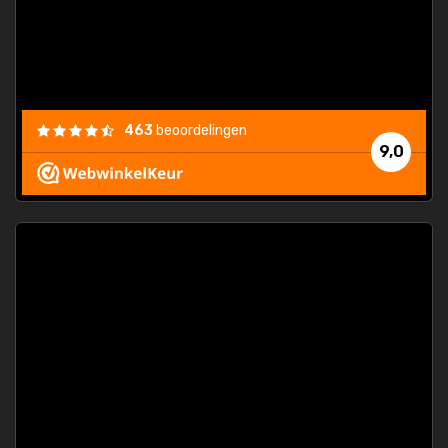
463
beoordelingen
9,0