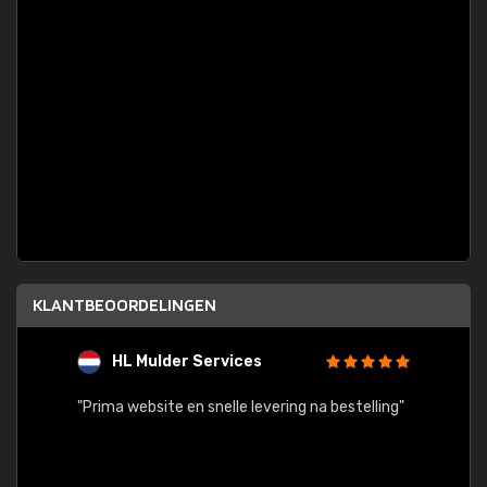
KLANTBEOORDELINGEN
HL Mulder Services
T
"
"Prima website en snelle levering na bestelling"
"Alles