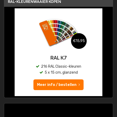
RAL-KLEURENWAAIER KOPEN
€15,95
RAL K7
216 RAL Classic-kleuren
5 x 15 cm, glanzend
Meer info / bestellen