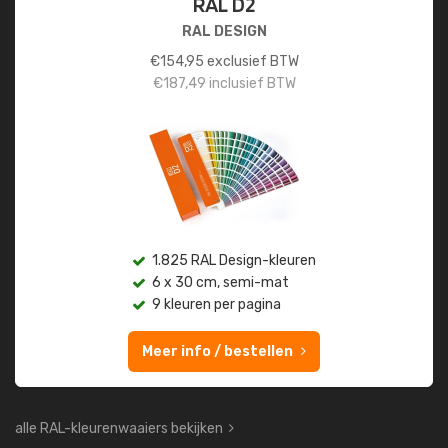
RAL D2
RAL DESIGN
€
154,95
exclusief BTW
€
187,49
inclusief BTW
1.825 RAL Design-kleuren
6 x 30 cm, semi-mat
9 kleuren per pagina
Meer info / bestellen
alle RAL-kleurenwaaiers bekijken