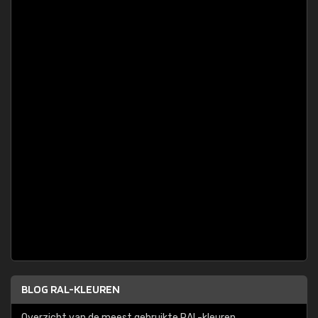
BLOG RAL-KLEUREN
Overzicht van de meest gebruikte RAL-kleuren