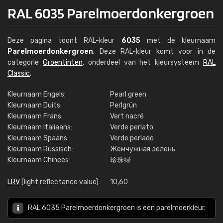
RAL 6035 Parelmoerdonkergroen
Deze pagina toont RAL-kleur
6035
met de kleurnaam
Parelmoerdonkergroen
. Deze RAL-kleur komt voor in de
categorie
Groentinten
, onderdeel van het kleursysteem
RAL
Classic
.
Kleurnaam Engels:
Pearl green
Kleurnaam Duits:
Perlgrün
Kleurnaam Frans:
Vert nacré
Kleurnaam Italiaans:
Verde perlato
Kleurnaam Spaans:
Verde perlado
Kleurnaam Russisch:
Жемчужная зелень
Kleurnaam Chinees:
珍珠绿
LRV
(light reflectance value):
10,60
RAL 6035 Parelmoerdonkergroen is een parelmoerkleur.