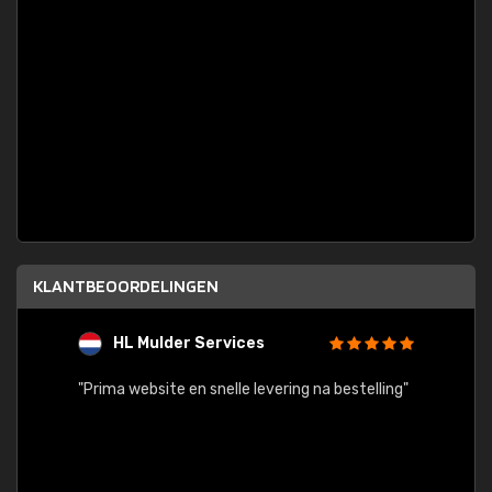
KLANTBEOORDELINGEN
HL Mulder Services
T
"
"Prima website en snelle levering na bestelling"
"Alles