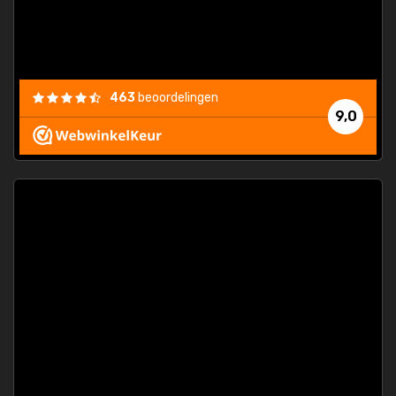
463
beoordelingen
9,0