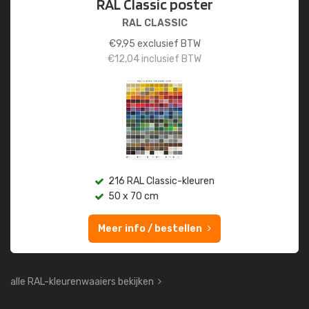
RAL Classic poster
RAL CLASSIC
€
9,95
exclusief BTW
€
12,04
inclusief BTW
216 RAL Classic-kleuren
50 x 70 cm
Meer info / bestellen
alle RAL-kleurenwaaiers bekijken