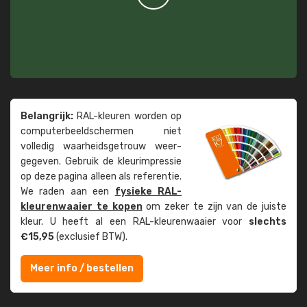
Belangrijk:
RAL-kleuren worden op
computer­beeld­schermen niet
volledig waarheids­­getrouw weer­
gegeven. Gebruik de kleur­impressie
op deze pagina alleen als referentie.
We raden aan een
fysieke RAL-
kleuren­waaier te kopen
om zeker te zijn van de juiste
kleur. U heeft al een RAL-kleuren­waaier voor
slechts
€15,95
(exclusief BTW).
Meer info / bestellen