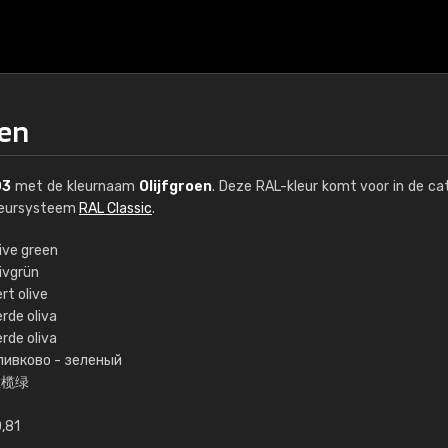
oen
03
met de kleurnaam
Olijfgroen
. Deze RAL-kleur komt voor in de ca
kleursysteem
RAL Classic
.
ive green
ivgrün
€15
rt olive
rde oliva
rde oliva
RAL K7 op waterba
ливково - зеленый
橄榄绿
216 RAL Classic-kleur
5 x 15 cm, glanzend
0,81