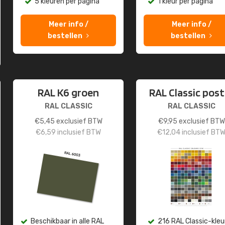
5 kleuren per pagina
1 kleur per pagina
Meer info /
Meer info /
bestellen
bestellen
RAL K6 groen
RAL Classic post
RAL CLASSIC
RAL CLASSIC
€
5,45
exclusief BTW
€
9,95
exclusief BTW
€
6,59
inclusief BTW
€
12,04
inclusief BT
Beschikbaar in alle RAL
216 RAL Classic-kleu