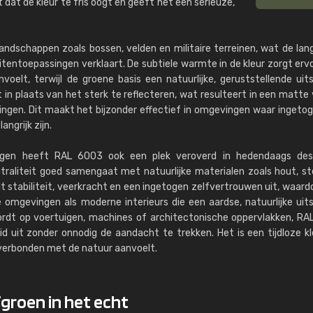
dat de kleur te fris oogt en geeft het een serieuze,
ndschappen zoals bossen, velden en militaire terreinen, wat de lan
tentoepassingen verklaart. De subtiele warmte in de kleur zorgt erv
oelt, terwijl de groene basis een natuurlijke, geruststellende uits
t in plaats van het sterk te reflecteren, wat resulteert in een matte 
kingen. Dit maakt het bijzonder effectief in omgevingen waar ingeto
ngrijk zijn.
ingen heeft RAL 6003 ook een plek veroverd in hedendaags des
traliteit goed samengaat met natuurlijke materialen zoals hout, s
t stabiliteit, veerkracht en een ingetogen zelfvertrouwen uit, waard
e omgevingen als moderne interieurs die een aardse, natuurlijke uits
ordt op voertuigen, machines of architectonische oppervlakken, R
d uit zonder onnodig de aandacht te trekken. Het is een tijdloze kl
verbonden met de natuur aanvoelt.
fgroen in het echt