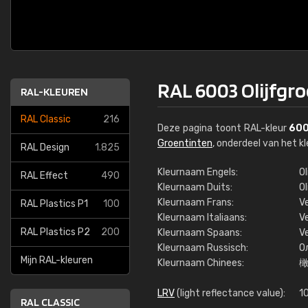
RAL 6003 Olijfgr
RAL-KLEUREN
RAL Classic
216
Deze pagina toont RAL-kleur
60
Groentinten
, onderdeel van het 
RAL Design
1.825
Kleurnaam Engels:
Ol
RAL Effect
490
Kleurnaam Duits:
Ol
Kleurnaam Frans:
Ve
RAL Plastics P1
100
Kleurnaam Italiaans:
Ve
RAL Plastics P2
200
Kleurnaam Spaans:
Ve
Kleurnaam Russisch:
О
Mijn RAL-kleuren
Kleurnaam Chinees:
LRV
(light reflectance value):
1
RAL CLASSIC