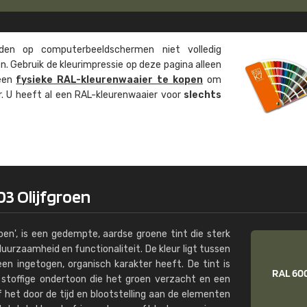
Kambier BV
"Super snelle service en zeer betaal
en op computer­beeld­schermen niet volledig
. Gebruik de kleur­impressie op deze pagina alleen
 een
fysieke RAL-kleuren­waaier te kopen
om
ur. U heeft al een RAL-kleuren­waaier voor
slechts
03 Olijfgroen
oen', is een gedempte, aardse groene tint die sterk
urzaamheid en functionaliteit. De kleur ligt tussen
een ingetogen, organisch karakter heeft. De tint is
 stoffige ondertoon die het groen verzacht en een
f het door de tijd en blootstelling aan de elementen