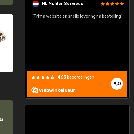
HL Mulder Services
baar!"
"Prima website en snelle levering na bestelling"
"
463
beoordelingen
9,0