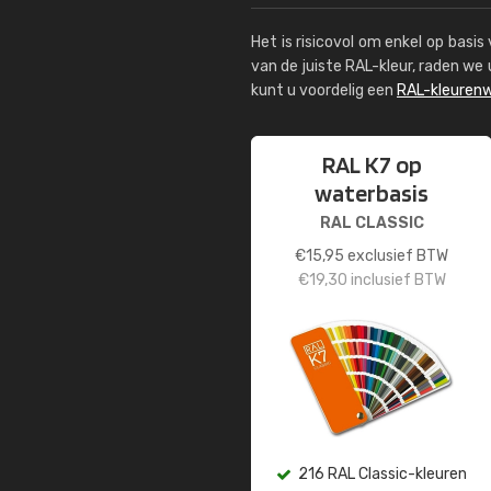
Het is risicovol om enkel op basi
van de juiste RAL-kleur, raden w
kunt u voordelig een
RAL-kleurenw
RAL K7 op
waterbasis
RAL CLASSIC
€
15,95
exclusief BTW
€
19,30
inclusief BTW
216 RAL Classic-kleuren