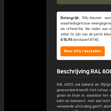
Belangrijk:
RAL-kleuren word
waarheids­­getrouw weer­gegeven
als referentie. We raden aan
zeker te zijn van de juiste kle
€15,95
(exclusief BTW).
Meer info / bestellen
Beschrijving RAL 60
RAL 6003, ook bekend als 'Olijfgr
geassocieerd wordt met natuur, du
groen en bruin in, waardoor het 
kalm en beheerst, met een licht
verweerde uitstraling geeft, also