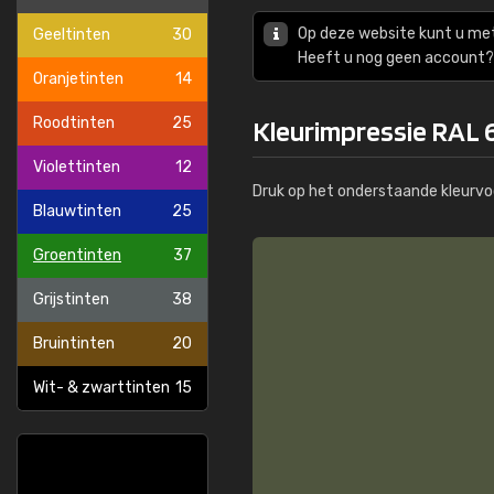
Op deze website kunt u me
Geeltinten
30
Heeft u nog geen account? 
Oranjetinten
14
Roodtinten
25
Kleurimpressie RAL 
Violettinten
12
Druk op het onderstaande kleurvo
Blauwtinten
25
Groentinten
37
Grijstinten
38
Bruintinten
20
Wit- & zwarttinten
15