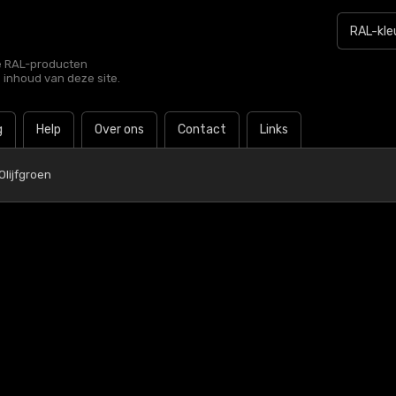
le RAL-producten
e inhoud van deze site.
g
Help
Over ons
Contact
Links
Olijfgroen