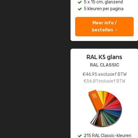
5 x 15 cm, glanzend
5 kleuren per pagina
Meer info /
bestellen
RAL K5 glans
RAL CLASSIC
€
46,95
exclusief BTW
€
56,81
inclusief BTW
215 RAL Classic-kleuren