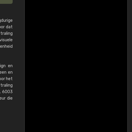
gdurige
oor dat
traling
visuele
genheid
ign en
teen en
oor het
traling
AL 6003
eur die