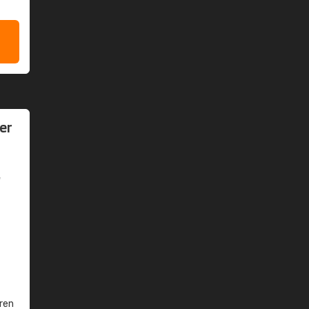
er
W
ren