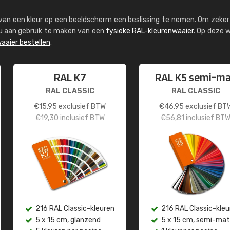
s van een kleur op een beeldscherm een beslissing te nemen. Om zeker 
e u aan gebruik te maken van een
fysieke RAL-kleurenwaaier
. Op deze 
aaier bestellen
.
RAL K7
RAL K5 semi-m
RAL CLASSIC
RAL CLASSIC
€
15,95
exclusief BTW
€
46,95
exclusief BT
€
19,30
inclusief BTW
€
56,81
inclusief BT
216 RAL Classic-kleuren
216 RAL Classic-kleu
5 x 15 cm, glanzend
5 x 15 cm, semi-mat