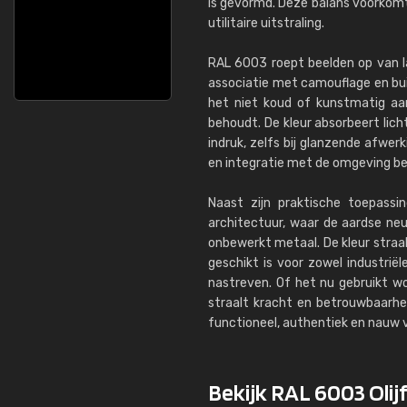
is gevormd. Deze balans voorkomt 
utilitaire uitstraling.
RAL 6003 roept beelden op van la
associatie met camouflage en bui
het niet koud of kunstmatig aanv
behoudt. De kleur absorbeert lich
indruk, zelfs bij glanzende afwer
en integratie met de omgeving bela
Naast zijn praktische toepass
architectuur, waar de aardse neu
onbewerkt metaal. De kleur straal
geschikt is voor zowel industriël
nastreven. Of het nu gebruikt w
straalt kracht en betrouwbaarhei
functioneel, authentiek en nauw 
Bekijk RAL 6003 Olij