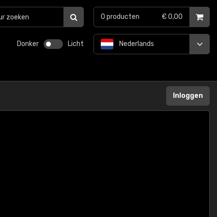
0
producten
€ 0,00
Donker
Licht
Nederlands
Inloggen