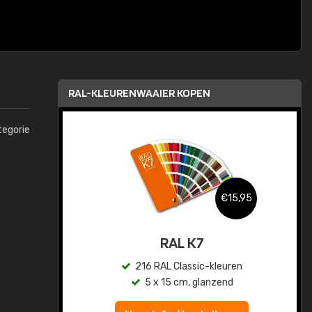
RAL-KLEURENWAAIER KOPEN
tegorie
,95
€15,95
sis
RAL K7
en
216 RAL Classic-kleuren
5 x 15 cm, glanzend