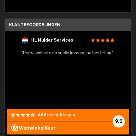
KLANTBEOORDELINGEN
HL Mulder Services
T
"
"Prima website en snelle levering na bestelling"
"Alles
463
beoordelingen
9,0