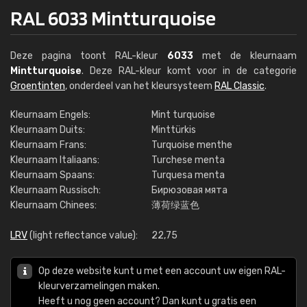
RAL 6033 Mintturquoise
Deze pagina toont RAL-kleur
6033
met de kleurnaam
Mintturquoise
. Deze RAL-kleur komt voor in de categorie
Groentinten
, onderdeel van het kleursysteem
RAL Classic
.
Kleurnaam Engels:
Mint turquoise
Kleurnaam Duits:
Minttürkis
Kleurnaam Frans:
Turquoise menthe
Kleurnaam Italiaans:
Turchese menta
Kleurnaam Spaans:
Turquesa menta
Kleurnaam Russisch:
Бирюзовая мята
Kleurnaam Chinees:
薄荷绿蓝色
LRV
(light reflectance value):
22,75
Op deze website kunt u met een account uw eigen RAL-
kleurverzamelingen maken.
Heeft u nog geen account? Dan kunt u gratis een