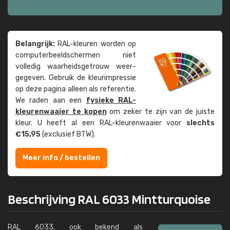
Belangrijk:
RAL-kleuren worden op
computer­beeld­schermen niet
volledig waarheids­­getrouw weer­
gegeven. Gebruik de kleur­impressie
op deze pagina alleen als referentie.
We raden aan een
fysieke RAL-
kleuren­waaier te kopen
om zeker te zijn van de juiste
kleur. U heeft al een RAL-kleuren­waaier voor
slechts
€15,95
(exclusief BTW).
Meer info / bestellen
Beschrijving RAL 6033 Mintturquoise
RAL 6033, ook bekend als