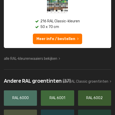
216 RAL Classic-kleuren
50 x 70 cm
Meer info / bestellen
alle RAL-kleurenwaaiers bekijken
Andere RAL groentinten
(37)
alle RAL Classic groentinten
RAL 6000
RAL 6001
RAL 6002