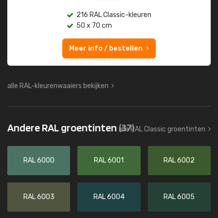
216 RAL Classic-kleuren
50 x 70 cm
Meer info / bestellen
alle RAL-kleurenwaaiers bekijken
Andere RAL groentinten
(37)
alle RAL Classic groentinten
RAL 6000
RAL 6001
RAL 6002
RAL 6003
RAL 6004
RAL 6005