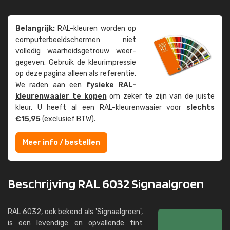
Belangrijk:
RAL-kleuren worden op
computer­beeld­schermen niet
volledig waarheids­­getrouw weer­
gegeven. Gebruik de kleur­impressie
op deze pagina alleen als referentie.
We raden aan een
fysieke RAL-
kleuren­waaier te kopen
om zeker te zijn van de juiste
kleur. U heeft al een RAL-kleuren­waaier voor
slechts
€15,95
(exclusief BTW).
Meer info / bestellen
Beschrijving RAL 6032 Signaalgroen
RAL 6032, ook bekend als 'Signaalgroen',
is een levendige en opvallende tint