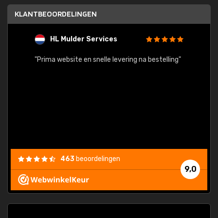
KLANTBEOORDELINGEN
HL Mulder Services
T
"
"Prima website en snelle levering na bestelling"
"Alles
463
beoordelingen
9,0