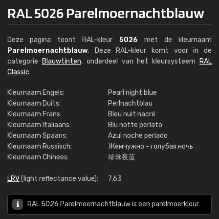
RAL 5026 Parelmoernachtblauw
Deze pagina toont RAL-kleur
5026
met de kleurnaam
Parelmoernachtblauw
. Deze RAL-kleur komt voor in de
categorie
Blauwtinten
, onderdeel van het kleursysteem
RAL
Classic
.
Kleurnaam Engels:
Pearl night blue
Kleurnaam Duits:
Perlnachtblau
Kleurnaam Frans:
Bleu nuit nacré
Kleurnaam Italiaans:
Blu notte perlato
Kleurnaam Spaans:
Azul noche perlado
Kleurnaam Russisch:
Жемчужно - голубая ночь
Kleurnaam Chinees:
珍珠夜蓝
LRV
(light reflectance value):
7,63
RAL 5026 Parelmoernachtblauw is een parelmoerkleur.