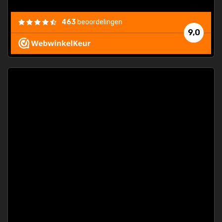
463
beoordelingen
9,0