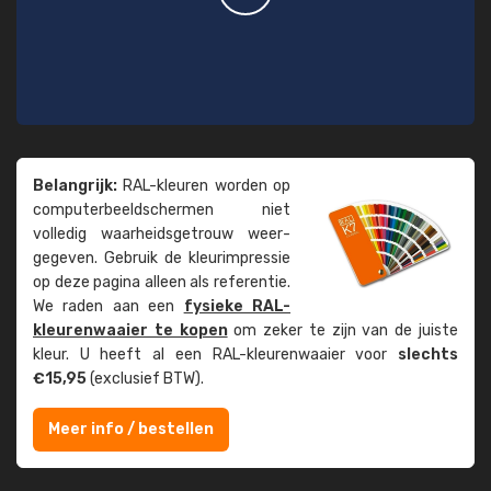
Belangrijk:
RAL-kleuren worden op
computer­beeld­schermen niet
volledig waarheids­­getrouw weer­
gegeven. Gebruik de kleur­impressie
op deze pagina alleen als referentie.
We raden aan een
fysieke RAL-
kleuren­waaier te kopen
om zeker te zijn van de juiste
kleur. U heeft al een RAL-kleuren­waaier voor
slechts
€15,95
(exclusief BTW).
Meer info / bestellen