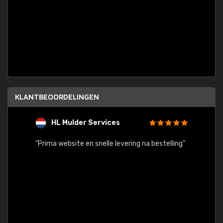
KLANTBEOORDELINGEN
HL Mulder Services
T
"
"Prima website en snelle levering na bestelling"
"Alles