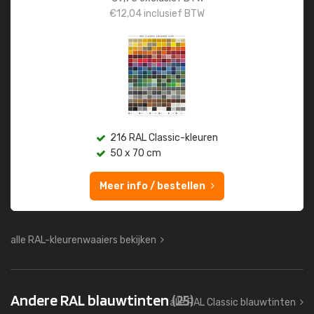
€
12,04
inclusief BTW
216 RAL Classic-kleuren
50 x 70 cm
Meer info / bestellen
alle RAL-kleurenwaaiers bekijken
Andere RAL blauwtinten
(25)
alle RAL Classic blauwtinten