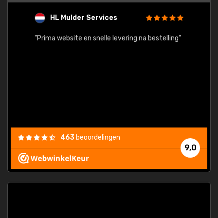
HL Mulder Services
T
"
"Prima website en snelle levering na bestelling"
"Alles
463
beoordelingen
9,0