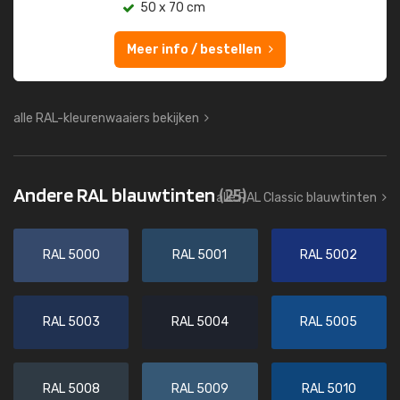
50 x 70 cm
Meer info / bestellen
alle RAL-kleurenwaaiers bekijken
Andere RAL blauwtinten
(25)
alle RAL Classic blauwtinten
RAL 5000
RAL 5001
RAL 5002
RAL 5003
RAL 5004
RAL 5005
RAL 5008
RAL 5009
RAL 5010