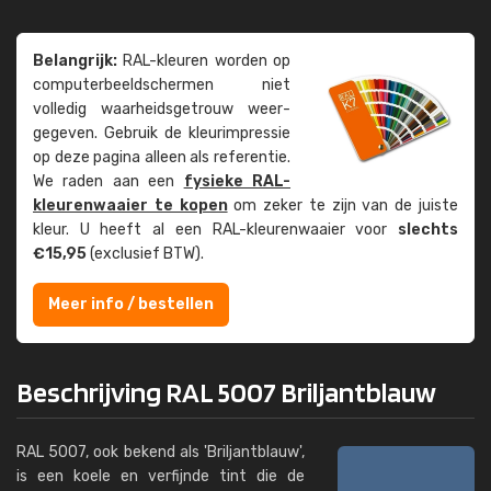
Belangrijk:
RAL-kleuren worden op
computer­beeld­schermen niet
volledig waarheids­­getrouw weer­
gegeven. Gebruik de kleur­impressie
op deze pagina alleen als referentie.
We raden aan een
fysieke RAL-
kleuren­waaier te kopen
om zeker te zijn van de juiste
kleur. U heeft al een RAL-kleuren­waaier voor
slechts
€15,95
(exclusief BTW).
Meer info / bestellen
Beschrijving RAL 5007 Briljantblauw
RAL 5007, ook bekend als 'Briljantblauw',
is een koele en verfijnde tint die de