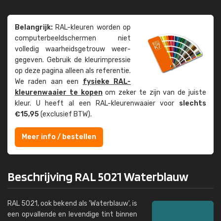
Belangrijk:
RAL-kleuren worden op
computer­beeld­schermen niet
volledig waarheids­­getrouw weer­
gegeven. Gebruik de kleur­impressie
op deze pagina alleen als referentie.
We raden aan een
fysieke RAL-
kleuren­waaier te kopen
om zeker te zijn van de juiste
kleur. U heeft al een RAL-kleuren­waaier voor
slechts
€15,95
(exclusief BTW).
Meer info / bestellen
Beschrijving RAL 5021 Waterblauw
RAL 5021, ook bekend als 'Waterblauw', is
een opvallende en levendige tint binnen