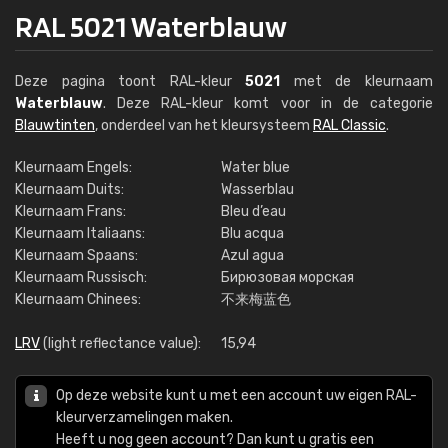
RAL 5021 Waterblauw
Deze pagina toont RAL-kleur
5021
met de kleurnaam
Waterblauw
. Deze RAL-kleur komt voor in de categorie
Blauwtinten
, onderdeel van het kleursysteem
RAL Classic
.
Kleurnaam Engels:
Water blue
Kleurnaam Duits:
Wasserblau
Kleurnaam Frans:
Bleu d’eau
Kleurnaam Italiaans:
Blu acqua
Kleurnaam Spaans:
Azul agua
Kleurnaam Russisch:
Бирюзовая морская
Kleurnaam Chinees:
不来梅蓝色
LRV
(light reflectance value):
15,94
Op deze website kunt u met een account uw eigen RAL-
kleurverzamelingen maken.
Heeft u nog geen account? Dan kunt u gratis een