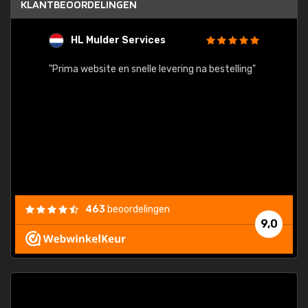
KLANTBEOORDELINGEN
HL Mulder Services
T
"
"Prima website en snelle levering na bestelling"
"Alles
463
beoordelingen
9,0