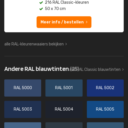
216 RAL Classic-kleuren
50 x 70 cm
Meer info / bestellen
alle RAL-kleurenwaaiers bekijken
Andere RAL blauwtinten
(25)
alle RAL Classic blauwtinten
RAL 5000
RAL 5001
RAL 5002
RAL 5003
RAL 5004
RAL 5005