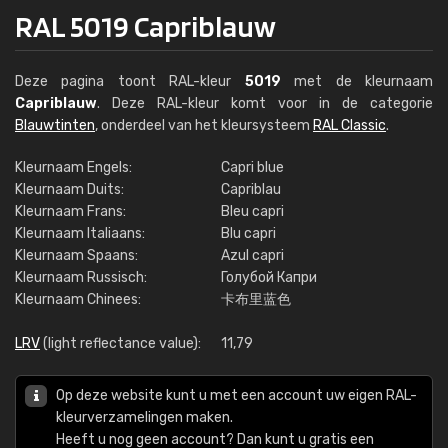
RAL 5019 Capriblauw
Deze pagina toont RAL-kleur
5019
met de kleurnaam
Capriblauw
. Deze RAL-kleur komt voor in de categorie
Blauwtinten
, onderdeel van het kleursysteem
RAL Classic
.
Kleurnaam Engels:
Capri blue
Kleurnaam Duits:
Capriblau
Kleurnaam Frans:
Bleu capri
Kleurnaam Italiaans:
Blu capri
Kleurnaam Spaans:
Azul capri
Kleurnaam Russisch:
Голубой Капри
Kleurnaam Chinees:
卡布里蓝色
LRV
(light reflectance value):
11,79
Op deze website kunt u met een account uw eigen RAL-
kleurverzamelingen maken.
Heeft u nog geen account? Dan kunt u gratis een