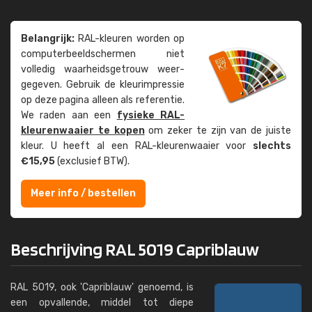
Belangrijk:
RAL-kleuren worden op
computer­beeld­schermen niet
volledig waarheids­­getrouw weer­
gegeven. Gebruik de kleur­impressie
op deze pagina alleen als referentie.
We raden aan een
fysieke RAL-
kleuren­waaier te kopen
om zeker te zijn van de juiste
kleur. U heeft al een RAL-kleuren­waaier voor
slechts
€15,95
(exclusief BTW).
Meer info / bestellen
Beschrijving RAL 5019 Capriblauw
RAL 5019, ook 'Capriblauw' genoemd, is
een opvallende, middel tot diepe