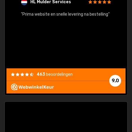
HL Mulder Services
T
"
"Prima website en snelle levering na bestelling"
"Alles
463
beoordelingen
9,0