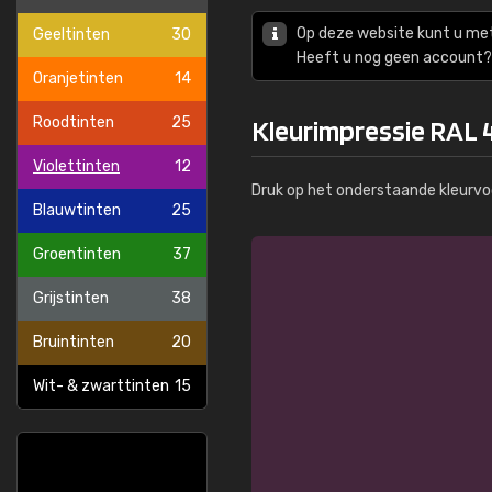
Op deze website kunt u me
Geeltinten
30
Heeft u nog geen account? 
Oranjetinten
14
Roodtinten
25
Kleurimpressie RAL 
Violettinten
12
Druk op het onderstaande kleurvo
Blauwtinten
25
Groentinten
37
Grijstinten
38
Bruintinten
20
Wit- & zwarttinten
15