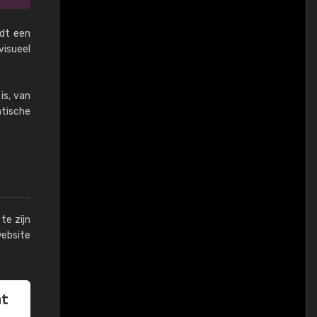
udt een
visueel
is, van
tische
te zijn
website
at