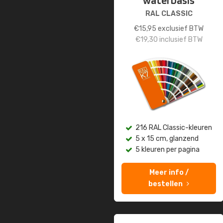
waterbasis
RAL CLASSIC
€
15,95
exclusief BTW
€
19,30
inclusief BTW
216 RAL Classic-kleuren
5 x 15 cm, glanzend
5 kleuren per pagina
Meer info /
bestellen