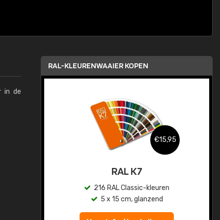
RAL-KLEURENWAAIER KOPEN
 in de
,95
€15,95
sis
RAL K7
en
216 RAL Classic-kleuren
5 x 15 cm, glanzend