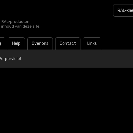
le RAL-producten
e inhoud van deze site.
g
Help
Over ons
Contact
Links
urperviolet