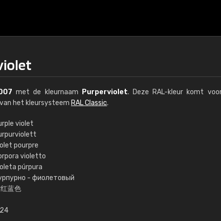
iolet
007
met de kleurnaam
Purperviolet
. Deze RAL-kleur komt voor
l van het kleursysteem
RAL Classic
.
rple violet
urpurviolett
€15
olet pourpre
orpora violetto
ioleta púrpura
RAL K7 op waterba
урпурно - фиолетовый
紫红蓝色
216 RAL Classic-kleur
5 x 15 cm, glanzend
,24