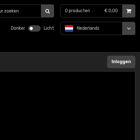
0
producten
€ 0,00
Donker
Licht
Nederlands
Inloggen