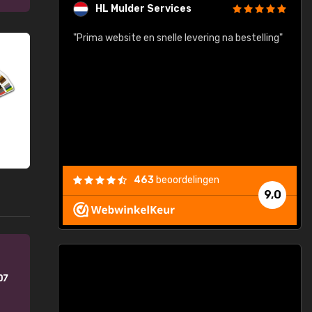
HL Mulder Services
baar!"
"Prima website en snelle levering na bestelling"
"
463
beoordelingen
9,0