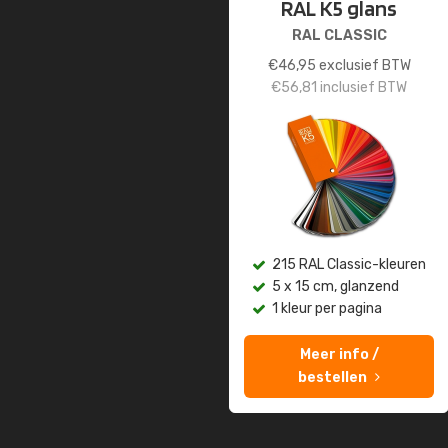
RAL K5 glans
RAL CLASSIC
€
46,95
exclusief BTW
€
56,81
inclusief BTW
215 RAL Classic-kleuren
5 x 15 cm, glanzend
1 kleur per pagina
Meer info /
bestellen