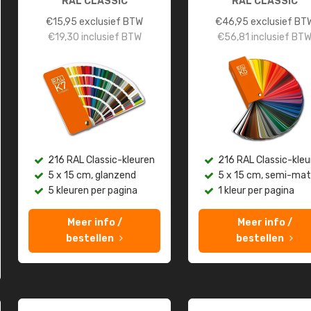
RAL CLASSIC
RAL CLASSIC
€
15,95
exclusief BTW
€
46,95
exclusief BT
€
19,30
inclusief BTW
€
56,81
inclusief BT
216 RAL Classic-kleuren
216 RAL Classic-kleu
5 x 15 cm, glanzend
5 x 15 cm, semi-mat
5 kleuren per pagina
1 kleur per pagina
Meer info /
Meer info /
bestellen
bestellen