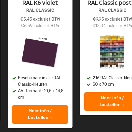
RAL K6 violet
RAL Classic post
RAL CLASSIC
RAL CLASSIC
€
5,45
exclusief BTW
€
9,95
exclusief BTW
€
6,59
inclusief BTW
€
12,04
inclusief BT
Beschikbaar in alle RAL
216 RAL Classic-kleu
Classic-kleuren
50 x 70 cm
A6-formaat: 10,5 x 14,8
cm
Meer info /
bestellen
Meer info /
bestellen