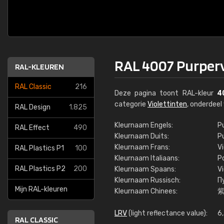
RAL 4007 Purperv
RAL-KLEUREN
RAL Classic
216
Deze pagina toont RAL-kleur
4
categorie
Violettinten
, onderdee
RAL Design
1.825
Kleurnaam Engels:
Pu
RAL Effect
490
Kleurnaam Duits:
P
Kleurnaam Frans:
Vi
RAL Plastics P1
100
Kleurnaam Italiaans:
P
RAL Plastics P2
200
Kleurnaam Spaans:
V
Kleurnaam Russisch:
П
Mijn RAL-kleuren
Kleurnaam Chinees:
LRV
(light reflectance value):
6
RAL CLASSIC