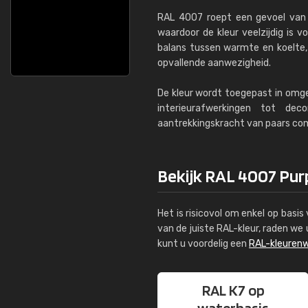
RAL 4007 roept een gevoel van l
waardoor de kleur veelzijdig is 
balans tussen warmte en koelte,
opvallende aanwezigheid.
De kleur wordt toegepast in omge
interieurafwerkingen tot de
aantrekkingskracht van paars comb
Bekijk RAL 4007 Purp
Het is risicovol om enkel op basi
van de juiste RAL-kleur, raden w
kunt u voordelig een
RAL-kleurenw
RAL K7 op