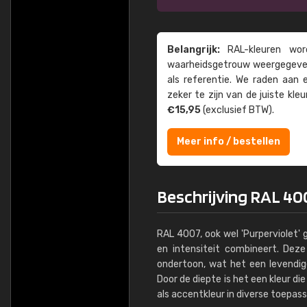
Belangrijk:
RAL-kleuren word
waarheids­­getrouw weer­gegeven
als referentie. We raden aan
zeker te zijn van de juiste kle
€15,95
(exclusief BTW).
Meer info / bestellen
Beschrijving RAL 40
RAL 4007, ook wel 'Purperviolet' g
en intensiteit combineert. Dez
ondertoon, wat het een ​​levendi
Door de diepte is het een kleur die
als accentkleur in diverse toepass