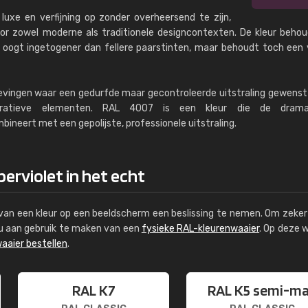
uxe en verfijning op zonder overheersend te zijn,
voor zowel moderne als traditionele designcontexten. De kleur beho
 oogt ingetogener dan fellere paarstinten, maar behoudt toch een 
vingen waar een gedurfde maar gecontroleerde uitstraling gewenst 
coratieve elementen. RAL 4007 is een kleur die de drama
ineert met een gepolijste, professionele uitstraling.
erviolet in het echt
s van een kleur op een beeldscherm een beslissing te nemen. Om zeker 
e u aan gebruik te maken van een
fysieke RAL-kleurenwaaier
. Op deze 
aaier bestellen
.
RAL K7
RAL K5 semi-m