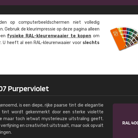
Kambier BV
"Super snelle service en zeer betaal
en op computer­beeld­schermen niet volledig
. Gebruik de kleur­impressie op deze pagina alleen
 een
fysieke RAL-kleuren­waaier te kopen
om
ur. U heeft al een RAL-kleuren­waaier voor
slechts
07 Purperviolet
enoemd, is een diepe, rijke paarse tint die elegantie
e tint wordt gekenmerkt door een sterke violette
ge maar toch ietwat mysterieuze uitstraling geeft.
 verfijning en creativiteit uitstraalt, maar ook opvalt
ingen.