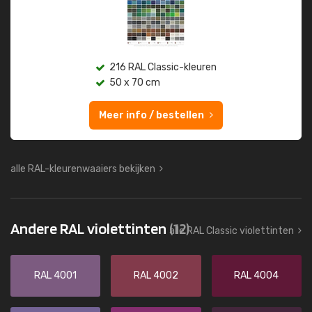
216 RAL Classic-kleuren
50 x 70 cm
Meer info / bestellen
alle RAL-kleurenwaaiers bekijken
Andere RAL violettinten
(12)
alle RAL Classic violettinten
RAL 4001
RAL 4002
RAL 4004