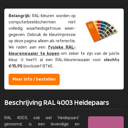
Belangrijk:
RAL-kleuren worden op
computer­beeld­schermen niet
volledig waarheids­­getrouw weer­
gegeven. Gebruik de kleur­impressie
op deze pagina alleen als referentie.
We raden aan een
fysieke RAL-
kleuren­waaier te kopen
om zeker te zijn van de juiste
kleur. U heeft al een RAL-kleuren­waaier voor
slechts
€15,95
(exclusief BTW).
Meer info / bestellen
Beschrijving RAL 4003 Heidepaars
RAL 4003, ook wel 'Heidepaars'
genoemd, is een levendige en