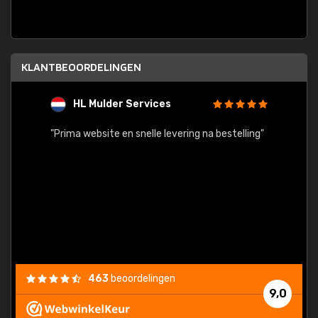
KLANTBEOORDELINGEN
HL Mulder Services
T
"
"Prima website en snelle levering na bestelling"
"Alles
463
beoordelingen
9,0