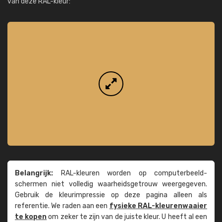
van deze RAL-kleur:
Belangrijk:
RAL-kleuren worden op computer­beeld­
schermen niet volledig waarheids­­getrouw weer­gegeven.
Gebruik de kleur­impressie op deze pagina alleen als
referentie. We raden aan een
fysieke RAL-kleuren­waaier
te kopen
om zeker te zijn van de juiste kleur. U heeft al een