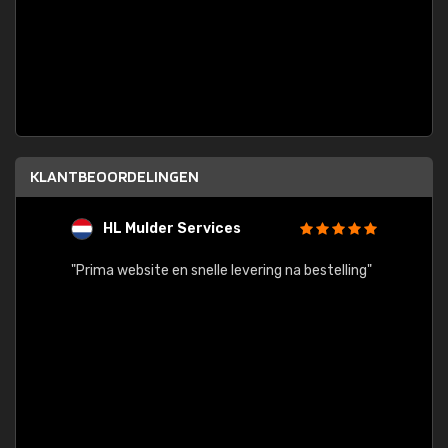
KLANTBEOORDELINGEN
HL Mulder Services
T
"
"Prima website en snelle levering na bestelling"
"Alles