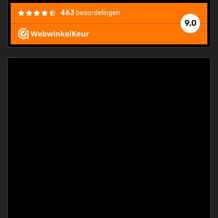
463
beoordelingen
9,0