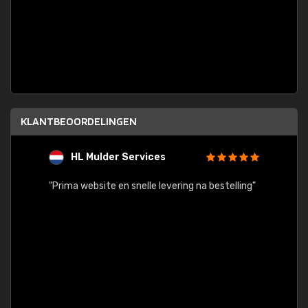
KLANTBEOORDELINGEN
HL Mulder Services
T
"
"Prima website en snelle levering na bestelling"
"Alles