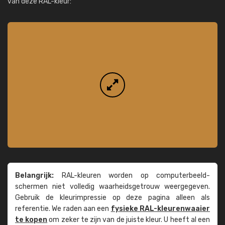
van deze RAL-kleur:
Belangrijk:
RAL-kleuren worden op computer­beeld­
schermen niet volledig waarheids­­getrouw weer­gegeven.
Gebruik de kleur­impressie op deze pagina alleen als
referentie. We raden aan een
fysieke RAL-kleuren­waaier
te kopen
om zeker te zijn van de juiste kleur. U heeft al een