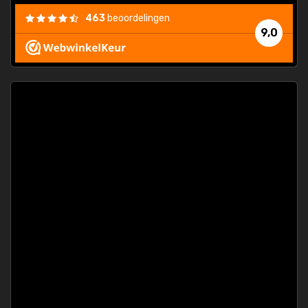
463
beoordelingen
9,0