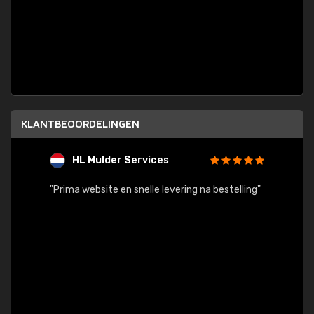
KLANTBEOORDELINGEN
HL Mulder Services
T
"
"Prima website en snelle levering na bestelling"
"Alles