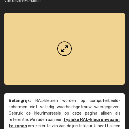
van deze RAL-kleur:
Belangrijk:
RAL-kleuren worden op computer­beeld­
schermen niet volledig waarheids­­getrouw weer­gegeven.
Gebruik de kleur­impressie op deze pagina alleen als
referentie. We raden aan een
fysieke RAL-kleuren­waaier
te kopen
om zeker te zijn van de juiste kleur. U heeft al een