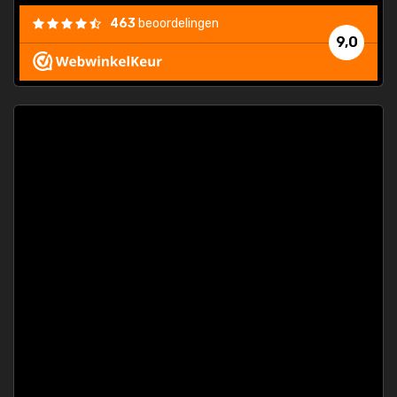
463
beoordelingen
9,0