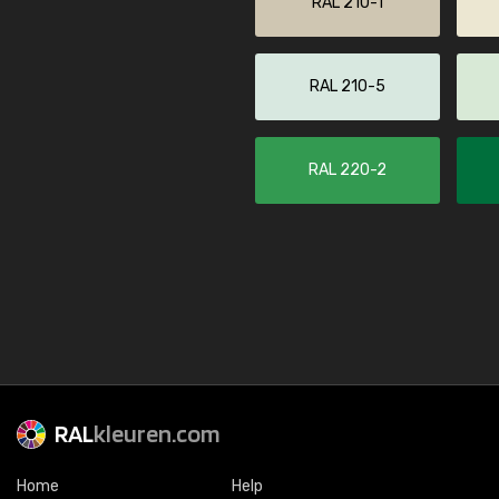
RAL 210-1
RAL 210-5
RAL 220-2
RAL
kleuren.com
Home
Help