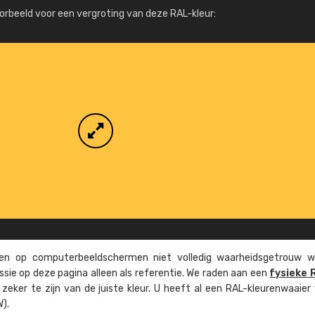
Meer info / bestellen
orbeeld voor een vergroting van deze RAL-kleur:
n op computer­beeld­schermen niet volledig waarheids­­getrouw w
ssie op deze pagina alleen als referentie. We raden aan een
fysieke 
eker te zijn van de juiste kleur. U heeft al een RAL-kleuren­waaier
).