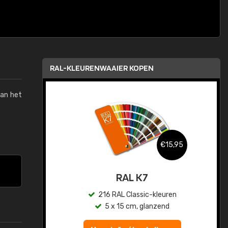
RAL-KLEURENWAAIER KOPEN
van het
,95
€15,95
sis
RAL K7
en
216 RAL Classic-kleuren
5 x 15 cm, glanzend