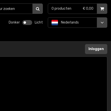
0
producten
€ 0,00
Donker
Licht
Nederlands
Inloggen