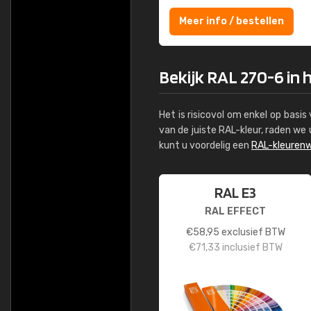
Meer info / bestellen
Bekijk RAL 270-6 in 
Het is risicovol om enkel op basi
van de juiste RAL-kleur, raden w
kunt u voordelig een
RAL-kleurenw
RAL E3
RAL EFFECT
€
58,95
exclusief BTW
€
71,33
inclusief BTW