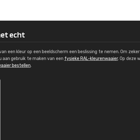
Kambier BV
"Super snelle service en zeer betaal
het echt
s van een kleur op een beeldscherm een beslissing te nemen. Om zeker 
e u aan gebruik te maken van een
fysieke RAL-kleurenwaaier
. Op deze 
aaier bestellen
.