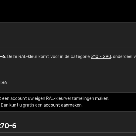
-6
. Deze RAL-kleur komt voor in de categorie
210 - 290
, onderdeel 
1,86
€15
t een account uw eigen RAL-kleurverzamelingen maken.
RAL K7 op waterba
Dan kunt u gratis een
account aanmaken
.
216 RAL Classic-kleur
270-6
5 x 15 cm, glanzend