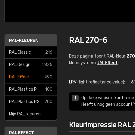
RAL 270-6
RAL-KLEUREN
RAL Classic
216
Deze pagina toont RAL-kleur
270
kleursysteem
RAL Effect
.
RAL Design
1.825
RAL Effect
490
LRV
(light reflectance value):
6
RAL Plastics P1
100
Op deze website kunt u me
RAL Plastics P2
200
Heeft u nog geen account? 
Mijn RAL-kleuren
Kleurimpressie RAL 
RAL EFFECT