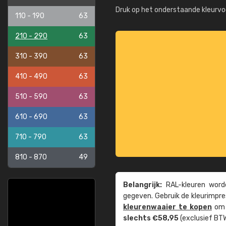
Druk op het onderstaande kleurvo
110 - 190
63
210 - 290
63
310 - 390
63
410 - 490
63
510 - 590
63
610 - 690
63
710 - 790
63
810 - 870
49
Belangrijk:
RAL-kleuren worde
gegeven. Gebruik de kleur­impre
kleuren­waaier te kopen
om z
slechts €58,95
(exclusief BTW