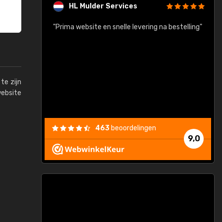
HL Mulder Services
baar!"
"Prima website en snelle levering na bestelling"
"
te zijn
website
463
beoordelingen
9,0