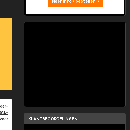
Meer info / bestellen
eer­
RAL-
KLANTBEOORDELINGEN
 voor