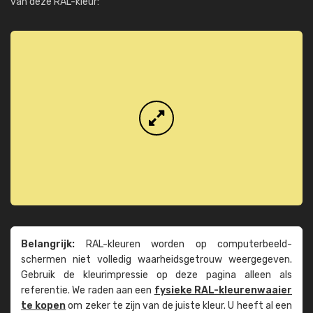
van deze RAL-kleur:
Belangrijk:
RAL-kleuren worden op computer­beeld­
schermen niet volledig waarheids­­getrouw weer­gegeven.
Gebruik de kleur­impressie op deze pagina alleen als
referentie. We raden aan een
fysieke RAL-kleuren­waaier
te kopen
om zeker te zijn van de juiste kleur. U heeft al een