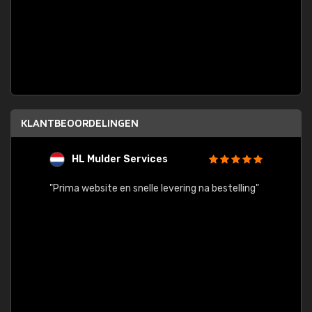
KLANTBEOORDELINGEN
HL Mulder Services
T
"
"Prima website en snelle levering na bestelling"
"Alles