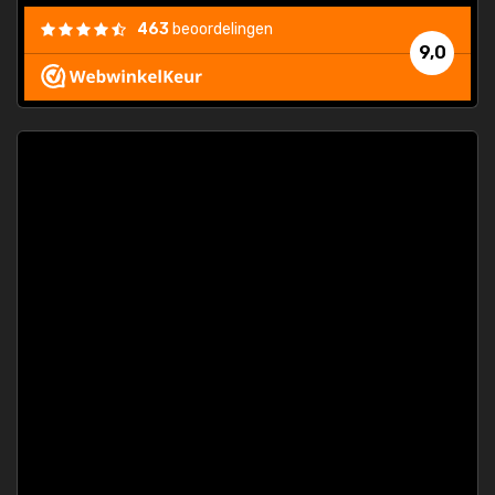
463
beoordelingen
9,0