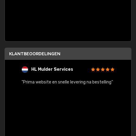
KLANTBEOORDELINGEN
HL Mulder Services
T
"
"Prima website en snelle levering na bestelling"
"Alles