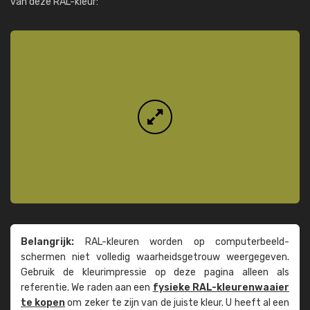
van deze RAL-kleur:
Belangrijk:
RAL-kleuren worden op computer­beeld­
schermen niet volledig waarheids­­getrouw weer­gegeven.
Gebruik de kleur­impressie op deze pagina alleen als
referentie. We raden aan een
fysieke RAL-kleuren­waaier
te kopen
om zeker te zijn van de juiste kleur. U heeft al een