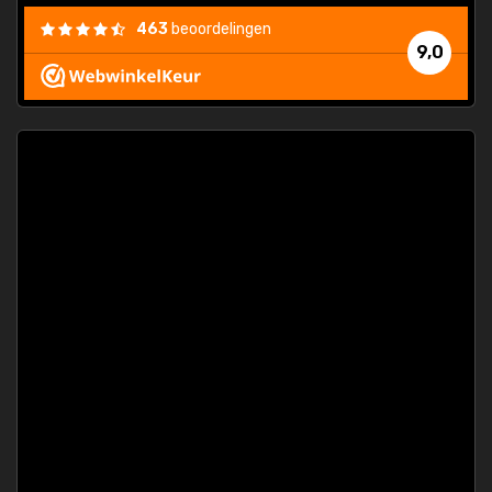
463
beoordelingen
9,0