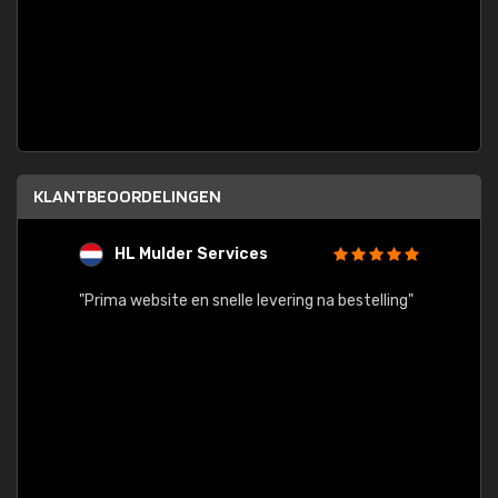
KLANTBEOORDELINGEN
HL Mulder Services
T
"
"Prima website en snelle levering na bestelling"
"Alles