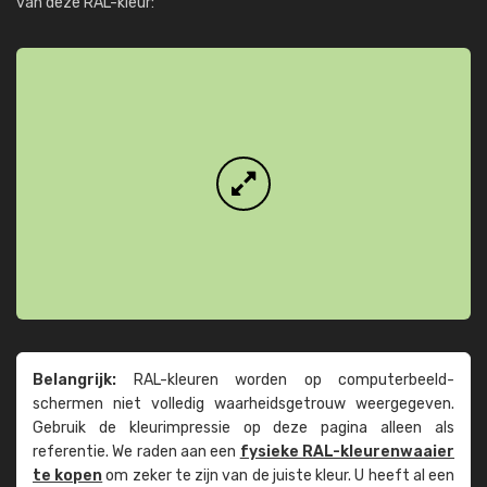
van deze RAL-kleur:
Belangrijk:
RAL-kleuren worden op computer­beeld­
schermen niet volledig waarheids­­getrouw weer­gegeven.
Gebruik de kleur­impressie op deze pagina alleen als
referentie. We raden aan een
fysieke RAL-kleuren­waaier
te kopen
om zeker te zijn van de juiste kleur. U heeft al een