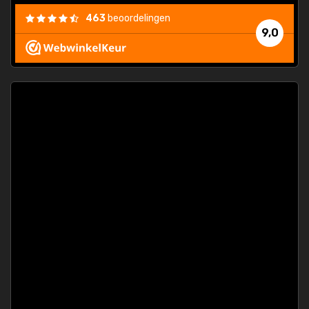
463
beoordelingen
9,0