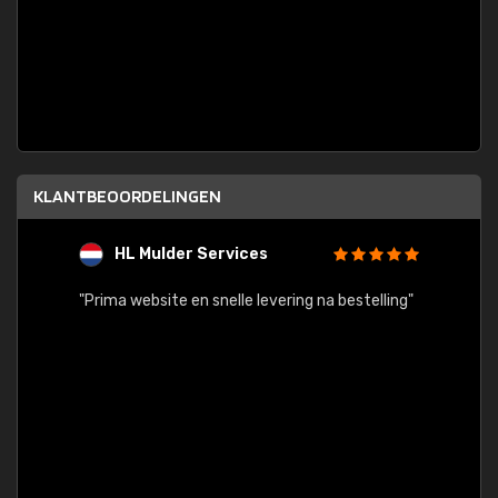
KLANTBEOORDELINGEN
HL Mulder Services
T
"
"Prima website en snelle levering na bestelling"
"Alles