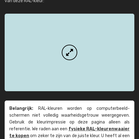
van deze RAL-kleur:
Belangrijk:
RAL-kleuren worden op computer­beeld­
schermen niet volledig waarheids­­getrouw weer­gegeven.
Gebruik de kleur­impressie op deze pagina alleen als
referentie. We raden aan een
fysieke RAL-kleuren­waaier
te kopen
om zeker te zijn van de juiste kleur. U heeft al een