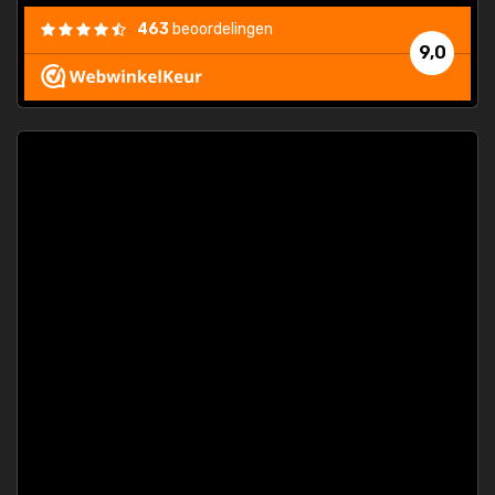
463
beoordelingen
9,0