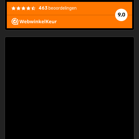
463
beoordelingen
9,0