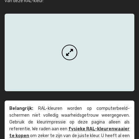
van deze RAL-kleur:
Belangrijk:
RAL-kleuren worden op computer­beeld­
schermen niet volledig waarheids­­getrouw weer­gegeven.
Gebruik de kleur­impressie op deze pagina alleen als
referentie. We raden aan een
fysieke RAL-kleuren­waaier
te kopen
om zeker te zijn van de juiste kleur. U heeft al een