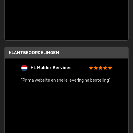
KLANTBEOORDELINGEN
HL Mulder Services
T
"
"Prima website en snelle levering na bestelling"
"Alles