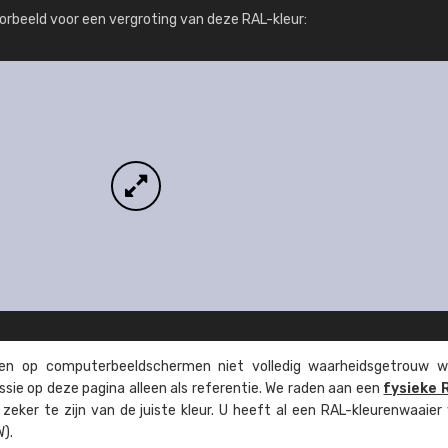
Meer info / bestellen
orbeeld voor een vergroting van deze RAL-kleur:
n op computer­beeld­schermen niet volledig waarheids­­getrouw w
ssie op deze pagina alleen als referentie. We raden aan een
fysieke 
eker te zijn van de juiste kleur. U heeft al een RAL-kleuren­waaier
).