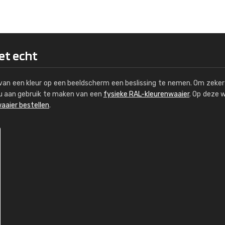
Kambier BV
"Super snelle service en zeer betaal
het echt
s van een kleur op een beeldscherm een beslissing te nemen. Om zeker 
e u aan gebruik te maken van een
fysieke RAL-kleurenwaaier
. Op deze 
aaier bestellen
.