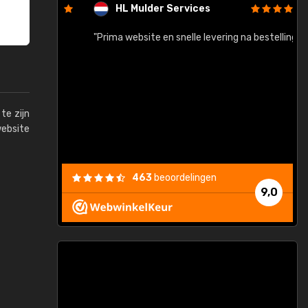
HL Mulder Services
baar!"
"Prima website en snelle levering na bestelling"
"
te zijn
website
463
beoordelingen
9,0