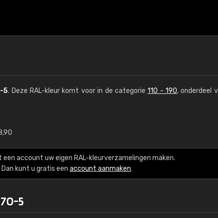
-5
. Deze RAL-kleur komt voor in de categorie
110 - 190
, onderdeel 
8,90
€15
t een account uw eigen RAL-kleurverzamelingen maken.
RAL K7 op waterba
Dan kunt u gratis een
account aanmaken
.
216 RAL Classic-kleur
170-5
5 x 15 cm, glanzend