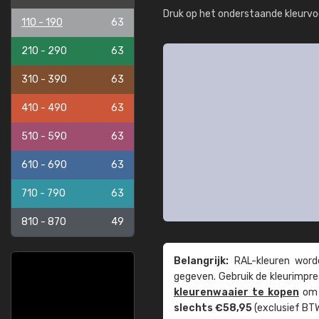
Druk op het onderstaande kleurvo
110 - 190
63
210 - 290
63
310 - 390
63
410 - 490
63
510 - 590
63
610 - 690
63
710 - 790
63
810 - 870
49
Belangrijk:
RAL-kleuren worde
gegeven. Gebruik de kleur­impre
kleuren­waaier te kopen
om z
slechts €58,95
(exclusief BTW