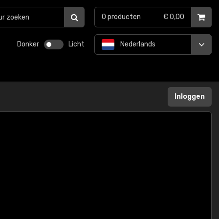
0
producten
€ 0,00
Donker
Licht
Nederlands
Inloggen