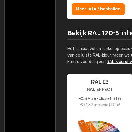
Meer info / bestellen
Bekijk RAL 170-5 in 
Het is risicovol om enkel op basi
van de juiste RAL-kleur, raden w
kunt u voordelig een
RAL-kleurenw
RAL E3
RAL EFFECT
€
58,95
exclusief BTW
€
71,33
inclusief BTW