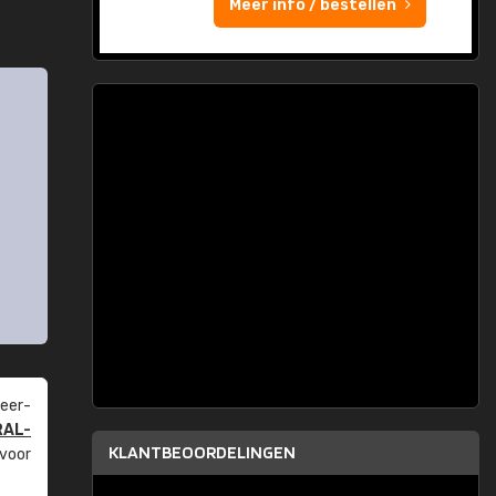
Meer info / bestellen
eer­
RAL-
KLANTBEOORDELINGEN
 voor