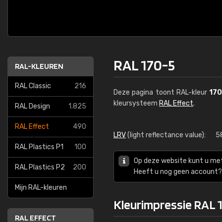
RAL 170-5
RAL-KLEUREN
RAL Classic
216
Deze pagina toont RAL-kleur
170
kleursysteem
RAL Effect
.
RAL Design
1.825
RAL Effect
490
LRV
(light reflectance value):
5
RAL Plastics P1
100
Op deze website kunt u me
RAL Plastics P2
200
Heeft u nog geen account? 
Mijn RAL-kleuren
Kleurimpressie RAL 
RAL EFFECT