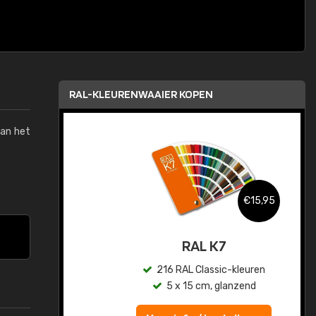
RAL-KLEURENWAAIER KOPEN
van het
,95
€15,95
sis
RAL K7
en
216 RAL Classic-kleuren
5 x 15 cm, glanzend