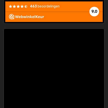
463
beoordelingen
9,0