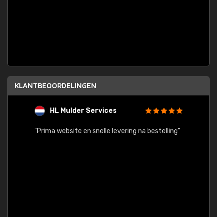
KLANTBEOORDELINGEN
HL Mulder Services
T
"
"Prima website en snelle levering na bestelling"
"Alles