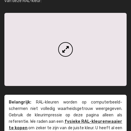
van deze RAL-kleur:
Belangrijk:
RAL-kleuren worden op computer­beeld­
schermen niet volledig waarheids­­getrouw weer­gegeven.
Gebruik de kleur­impressie op deze pagina alleen als
referentie. We raden aan een
fysieke RAL-kleuren­waaier
te kopen
om zeker te zijn van de juiste kleur. U heeft al een