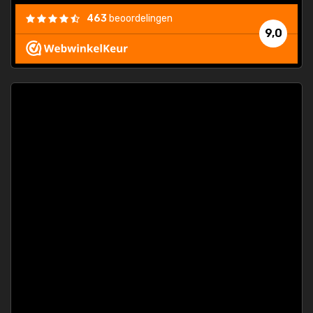
463
beoordelingen
9,0