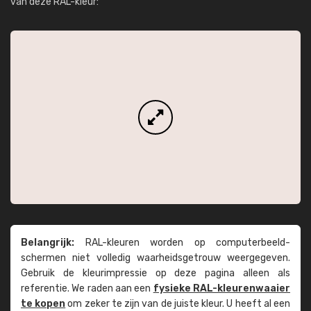
van deze RAL-kleur:
Belangrijk:
RAL-kleuren worden op computer­beeld­
schermen niet volledig waarheids­­getrouw weer­gegeven.
Gebruik de kleur­impressie op deze pagina alleen als
referentie. We raden aan een
fysieke RAL-kleuren­waaier
te kopen
om zeker te zijn van de juiste kleur. U heeft al een