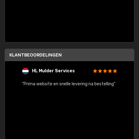
KLANTBEOORDELINGEN
HL Mulder Services
T
"
"Prima website en snelle levering na bestelling"
"Alles