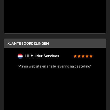
KLANTBEOORDELINGEN
HL Mulder Services
T
"
"Prima website en snelle levering na bestelling"
"Alles