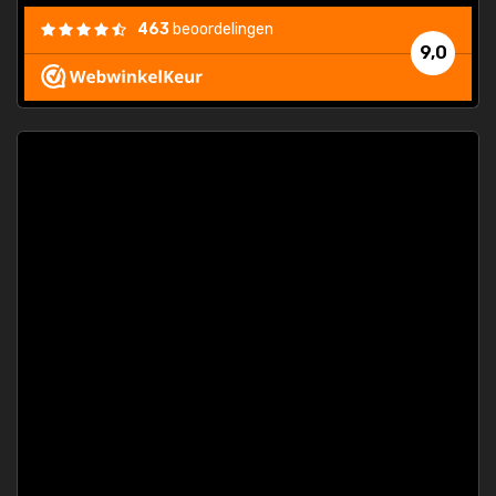
463
beoordelingen
9,0