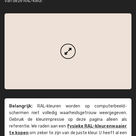
van deze RAL-kleur:
Belangrijk:
RAL-kleuren worden op computer­beeld­
schermen niet volledig waarheids­­getrouw weer­gegeven.
Gebruik de kleur­impressie op deze pagina alleen als
referentie. We raden aan een
fysieke RAL-kleuren­waaier
te kopen
om zeker te zijn van de juiste kleur. U heeft al een