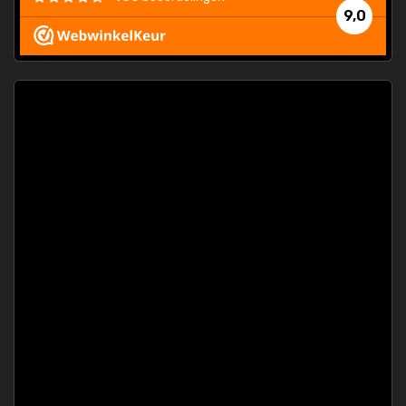
e
9,0
 and