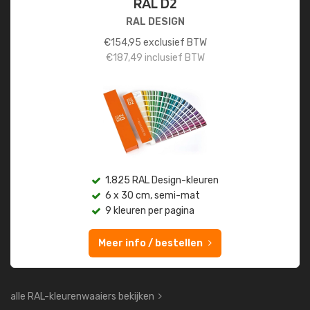
RAL D2
RAL DESIGN
€
154,95
exclusief BTW
€
187,49
inclusief BTW
1.825 RAL Design-kleuren
6 x 30 cm, semi-mat
9 kleuren per pagina
Meer info / bestellen
alle RAL-kleurenwaaiers bekijken