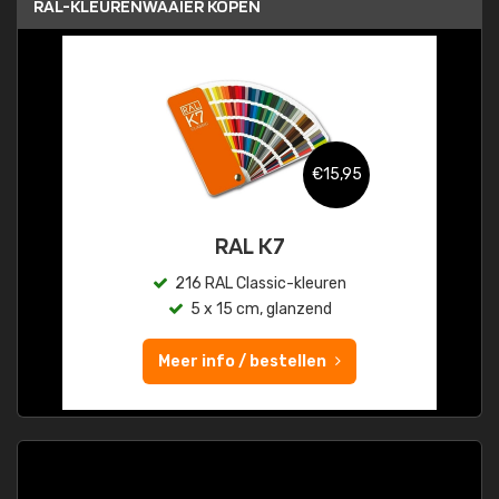
RAL-KLEURENWAAIER KOPEN
€15,95
RAL K7
216 RAL Classic-kleuren
5 x 15 cm, glanzend
Meer info / bestellen