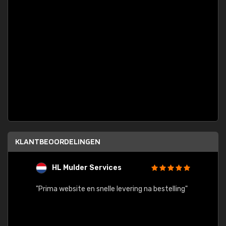
KLANTBEOORDELINGEN
HL Mulder Services
T
"
"Prima website en snelle levering na bestelling"
"Alles