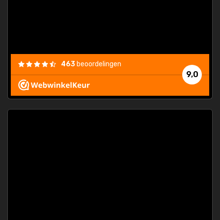
463
beoordelingen
9,0