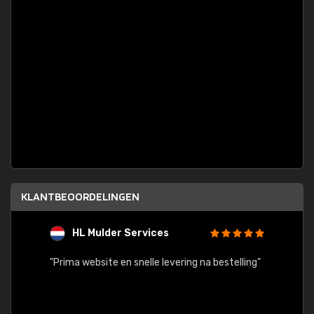
KLANTBEOORDELINGEN
HL Mulder Services
T
"
"Prima website en snelle levering na bestelling"
"Alles