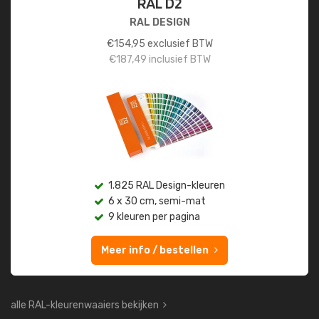
RAL D2
RAL DESIGN
€
154,95
exclusief BTW
€
187,49
inclusief BTW
1.825 RAL Design-kleuren
6 x 30 cm, semi-mat
9 kleuren per pagina
Meer info / bestellen
alle RAL-kleurenwaaiers bekijken