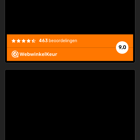
463
beoordelingen
9,0