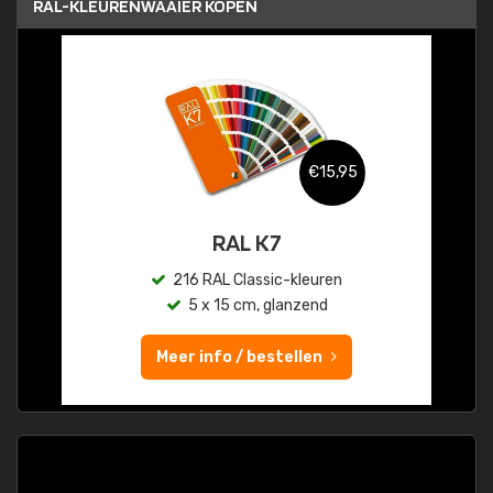
RAL-KLEURENWAAIER KOPEN
€15,95
RAL K7
216 RAL Classic-kleuren
5 x 15 cm, glanzend
Meer info / bestellen