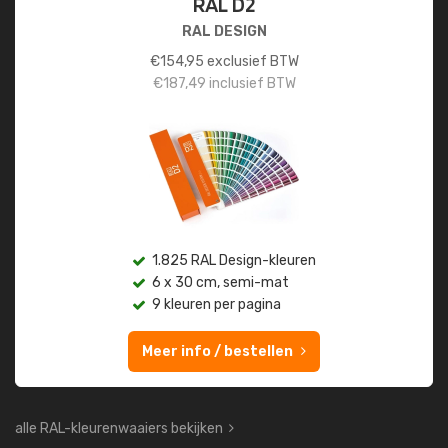
RAL D2
RAL DESIGN
€
154,95
exclusief BTW
€
187,49
inclusief BTW
1.825 RAL Design-kleuren
6 x 30 cm, semi-mat
9 kleuren per pagina
Meer info / bestellen
alle RAL-kleurenwaaiers bekijken