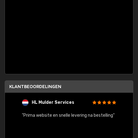
KLANTBEOORDELINGEN
HL Mulder Services
T
"
"Prima website en snelle levering na bestelling"
"Alles