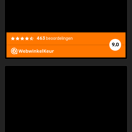
463
beoordelingen
9,0