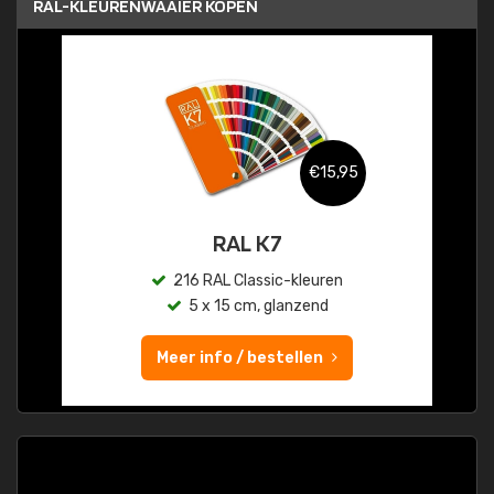
RAL-KLEURENWAAIER KOPEN
€15,95
RAL K7
216 RAL Classic-kleuren
5 x 15 cm, glanzend
Meer info / bestellen