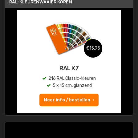
RAL-KLEURENWAAIER KOPEN
€15,95
RAL K7
216 RAL Classic-kleuren
5 x 15 cm, glanzend
Meer info / bestellen