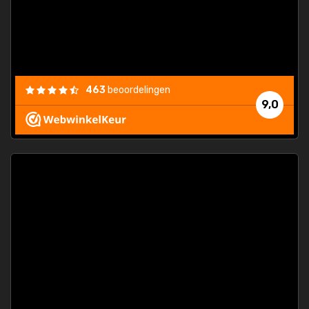
463
beoordelingen
9,0