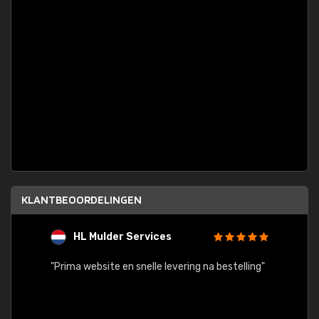
KLANTBEOORDELINGEN
HL Mulder Services
T
"
"Prima website en snelle levering na bestelling"
"Alles