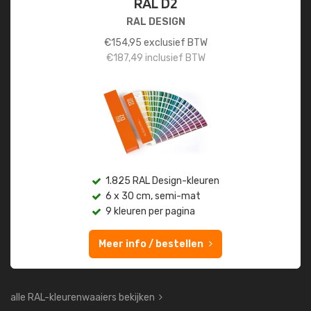
RAL D2
RAL DESIGN
€
154,95
exclusief BTW
€
187,49
inclusief BTW
1.825 RAL Design-kleuren
6 x 30 cm, semi-mat
9 kleuren per pagina
Meer info / bestellen
alle RAL-kleurenwaaiers bekijken