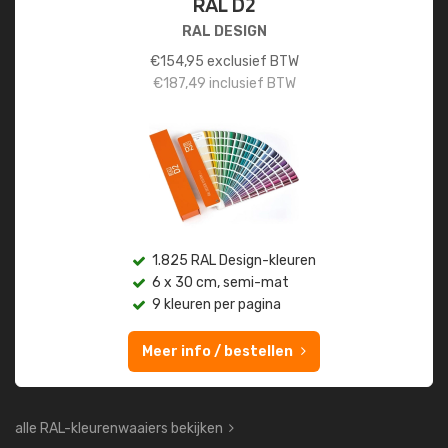
RAL D2
RAL DESIGN
€
154,95
exclusief BTW
€
187,49
inclusief BTW
1.825 RAL Design-kleuren
6 x 30 cm, semi-mat
9 kleuren per pagina
Meer info / bestellen
alle RAL-kleurenwaaiers bekijken