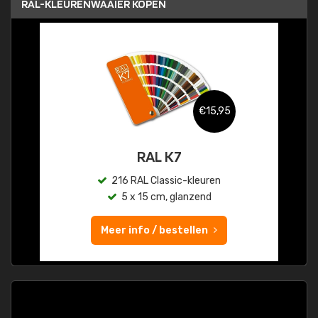
RAL-KLEURENWAAIER KOPEN
€15,95
RAL K7
216 RAL Classic-kleuren
5 x 15 cm, glanzend
Meer info / bestellen