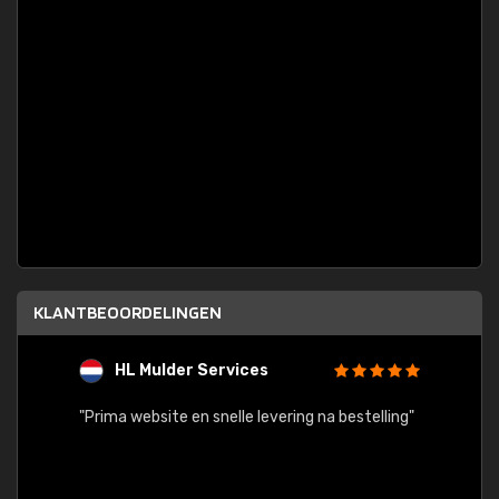
KLANTBEOORDELINGEN
HL Mulder Services
T
"
"Prima website en snelle levering na bestelling"
"Alles