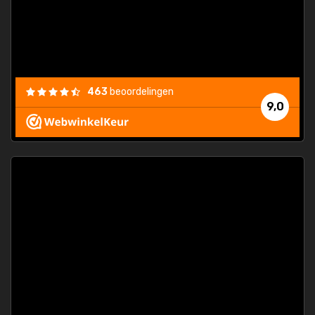
463
beoordelingen
9,0