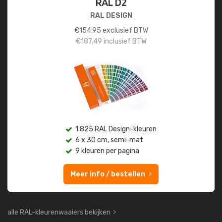
RAL D2
RAL DESIGN
€
154,95
exclusief BTW
€
187,49
inclusief BTW
1.825 RAL Design-kleuren
6 x 30 cm, semi-mat
9 kleuren per pagina
Meer info / bestellen
alle RAL-kleurenwaaiers bekijken