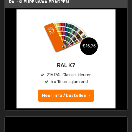
RAL-KLEURENWAAIER KOPEN
€15,95
RAL K7
216 RAL Classic-kleuren
5 x 15 cm, glanzend
Meer info / bestellen