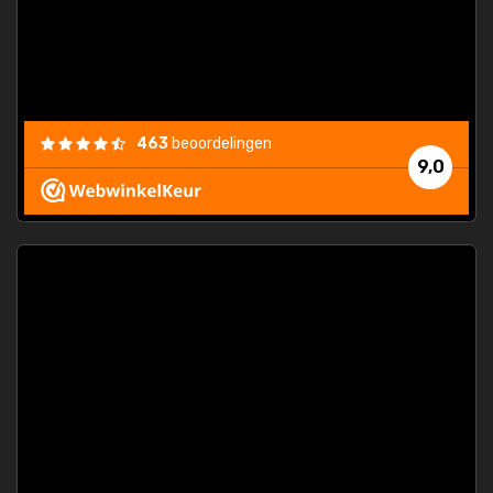
463
beoordelingen
9,0