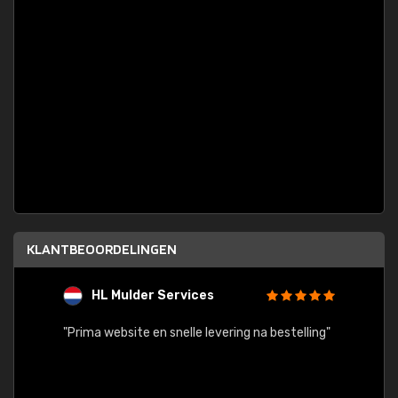
KLANTBEOORDELINGEN
HL Mulder Services
T
"
"Prima website en snelle levering na bestelling"
"Alles