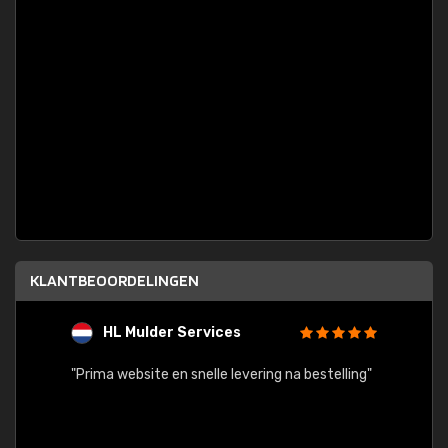
KLANTBEOORDELINGEN
HL Mulder Services
T
"
"Prima website en snelle levering na bestelling"
"Alles