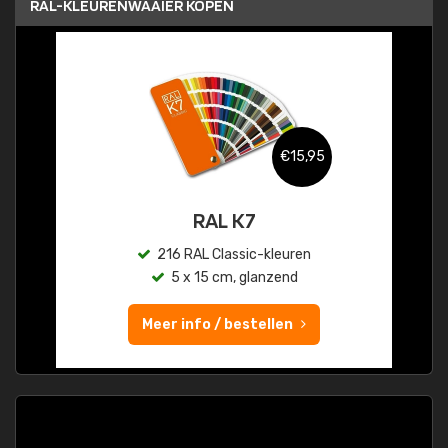
RAL-KLEURENWAAIER KOPEN
€15,95
RAL K7
216 RAL Classic-kleuren
5 x 15 cm, glanzend
Meer info / bestellen