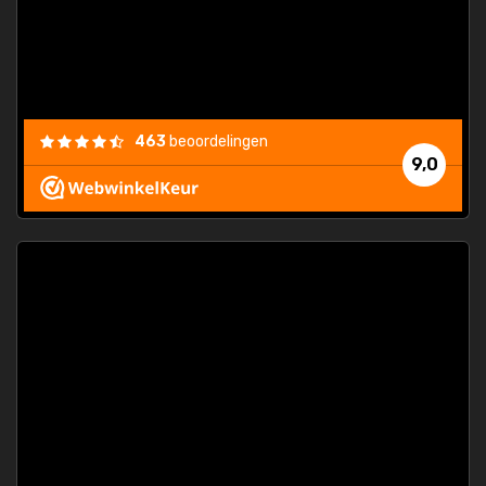
463
beoordelingen
9,0