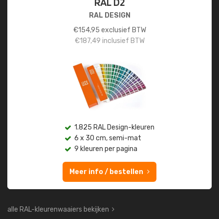
RAL D2
RAL DESIGN
€
154,95
exclusief BTW
€
187,49
inclusief BTW
1.825 RAL Design-kleuren
6 x 30 cm, semi-mat
9 kleuren per pagina
Meer info / bestellen
alle RAL-kleurenwaaiers bekijken