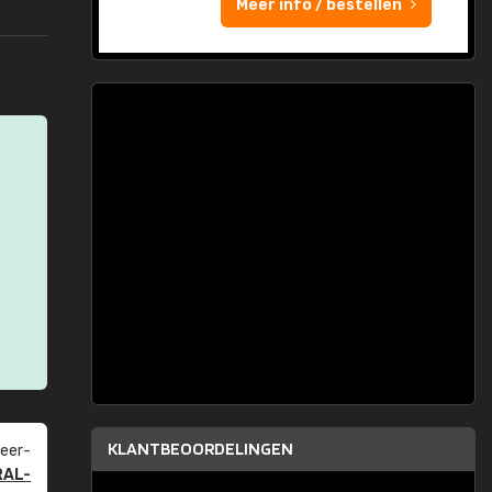
Meer info / bestellen
KLANTBEOORDELINGEN
eer­
RAL-