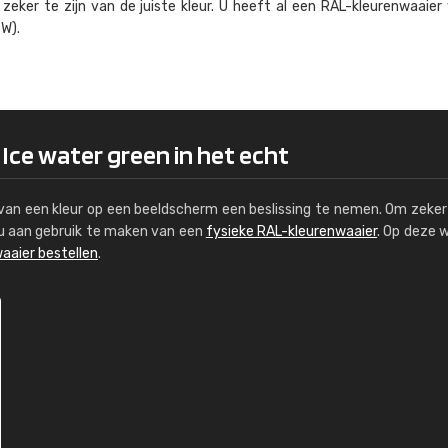
eker te zijn van de juiste kleur. U heeft al een RAL-kleuren­waaier
Kambier BV
W).
"Super snelle service en zeer betaal
 Ice water green in het echt
s van een kleur op een beeldscherm een beslissing te nemen. Om zeker 
e u aan gebruik te maken van een
fysieke RAL-kleurenwaaier
. Op deze 
aaier bestellen
.