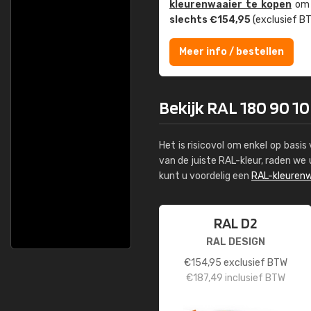
kleuren­waaier te kopen
om z
slechts €154,95
(exclusief BT
Meer info / bestellen
Bekijk RAL 180 90 10
Het is risicovol om enkel op basi
van de juiste RAL-kleur, raden w
kunt u voordelig een
RAL-kleurenw
RAL D2
RAL DESIGN
€
154,95
exclusief BTW
€
187,49
inclusief BTW