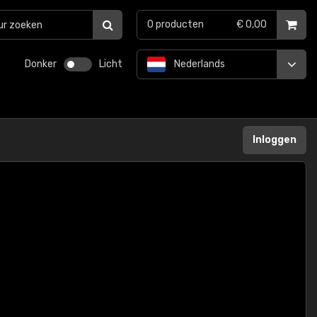
0
producten
€ 0,00
Donker
Licht
Nederlands
Inloggen