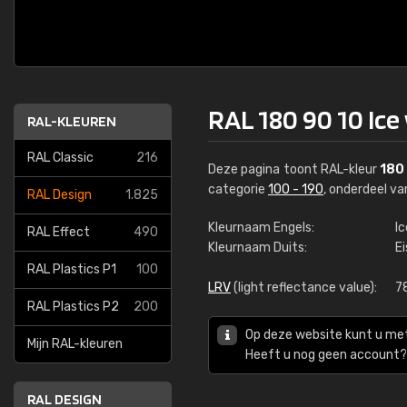
RAL 180 90 10 Ice
RAL-KLEUREN
RAL Classic
216
Deze pagina toont RAL-kleur
180
categorie
100 - 190
, onderdeel v
RAL Design
1.825
Kleurnaam Engels:
I
RAL Effect
490
Kleurnaam Duits:
E
RAL Plastics P1
100
LRV
(light reflectance value):
7
RAL Plastics P2
200
Op deze website kunt u me
Mijn RAL-kleuren
Heeft u nog geen account? 
RAL DESIGN