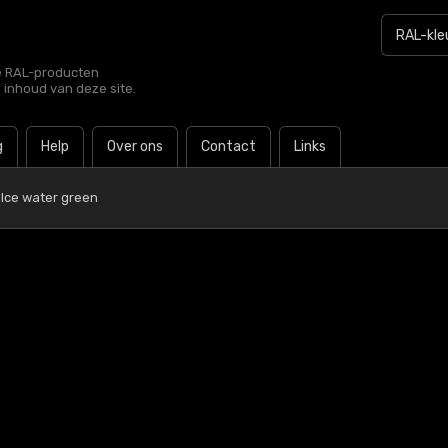
le RAL-producten
e inhoud van deze site.
g
Help
Over ons
Contact
Links
 Ice water green