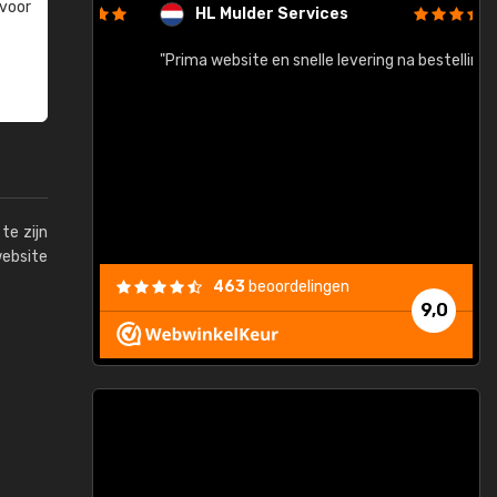
 voor
HL Mulder Services
baar!"
"Prima website en snelle levering na bestelling"
"
te zijn
website
463
beoordelingen
9,0