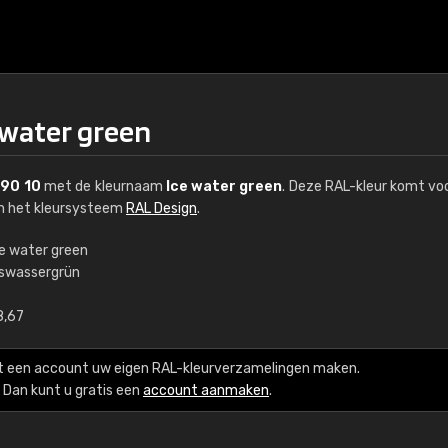
 water green
 90 10
met de kleurnaam
Ice water green
. Deze RAL-kleur komt voo
an het kleursysteem
RAL Design
.
ce water green
iswassergrün
€15
8,67
RAL K7 op waterba
t een account uw eigen RAL-kleurverzamelingen maken.
216 RAL Classic-kleur
Dan kunt u gratis een
account aanmaken
.
5 x 15 cm, glanzend