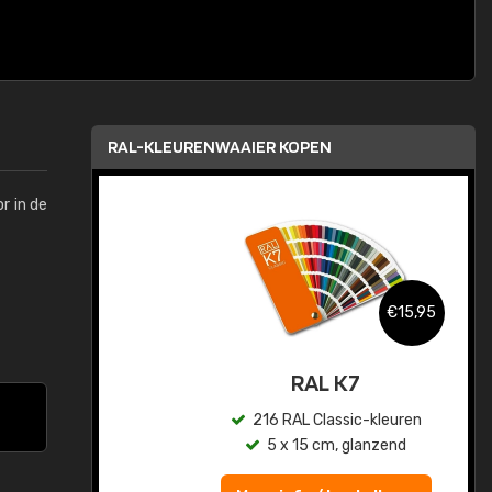
RAL-KLEURENWAAIER KOPEN
r in de
,95
€15,95
sis
RAL K7
en
216 RAL Classic-kleuren
5 x 15 cm, glanzend