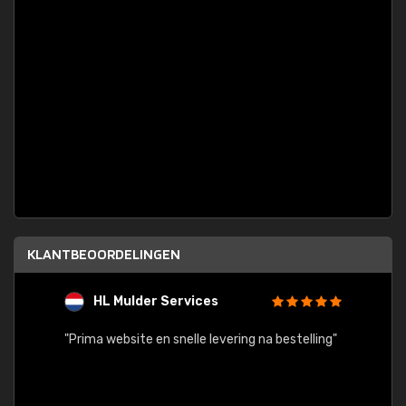
KLANTBEOORDELINGEN
HL Mulder Services
T
"
"Prima website en snelle levering na bestelling"
"Alles