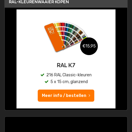
RAL-KLEURENWAAIER KOPEN
€15,95
RAL K7
216 RAL Classic-kleuren
5 x 15 cm, glanzend
Meer info / bestellen