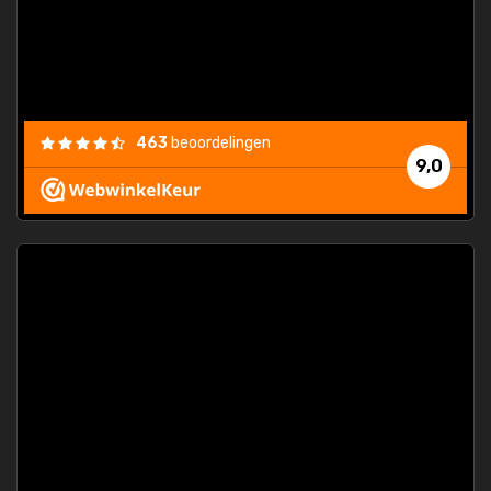
463
beoordelingen
9,0