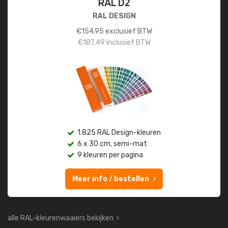
RAL D2
RAL DESIGN
€
154,95
exclusief BTW
€
187,49
inclusief BTW
1.825 RAL Design-kleuren
6 x 30 cm, semi-mat
9 kleuren per pagina
Meer info / bestellen
alle RAL-kleurenwaaiers bekijken