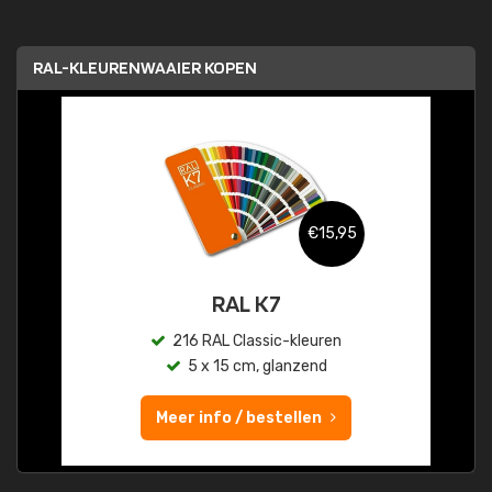
RAL-KLEURENWAAIER KOPEN
€15,95
RAL K7
216 RAL Classic-kleuren
5 x 15 cm, glanzend
Meer info / bestellen