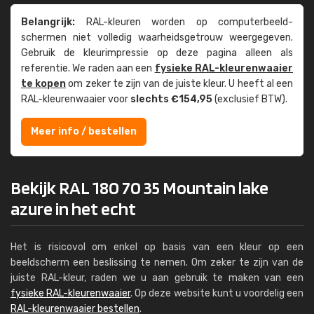
Belangrijk:
RAL-kleuren worden op computer­beeld­
schermen niet volledig waarheids­­getrouw weer­gegeven.
Gebruik de kleur­impressie op deze pagina alleen als
referentie. We raden aan een
fysieke RAL-kleuren­waaier
te kopen
om zeker te zijn van de juiste kleur. U heeft al een
RAL-kleuren­waaier voor
slechts €154,95
(exclusief BTW).
Meer info / bestellen
Bekijk RAL 180 70 35 Mountain lake
azure in het echt
Het is risicovol om enkel op basis van een kleur op een
beeldscherm een beslissing te nemen. Om zeker te zijn van de
juiste RAL-kleur, raden we u aan gebruik te maken van een
fysieke RAL-kleurenwaaier
. Op deze website kunt u voordelig een
RAL-kleurenwaaier bestellen
.