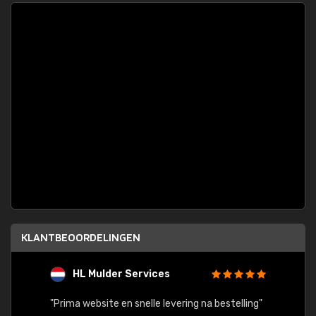
KLANTBEOORDELINGEN
HL Mulder Services
T
"
"Prima website en snelle levering na bestelling"
"Alles