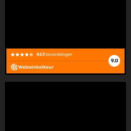
463
beoordelingen
9,0