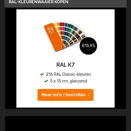
RAL-KLEURENWAAIER KOPEN
€15,95
RAL K7
216 RAL Classic-kleuren
5 x 15 cm, glanzend
Meer info / bestellen