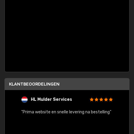
KLANTBEOORDELINGEN
HL Mulder Services
T
"
"Prima website en snelle levering na bestelling"
"Alles