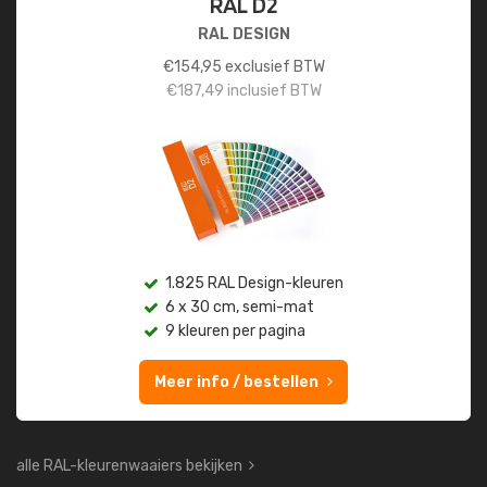
RAL D2
RAL DESIGN
€
154,95
exclusief BTW
€
187,49
inclusief BTW
1.825 RAL Design-kleuren
6 x 30 cm, semi-mat
9 kleuren per pagina
Meer info / bestellen
alle RAL-kleurenwaaiers bekijken