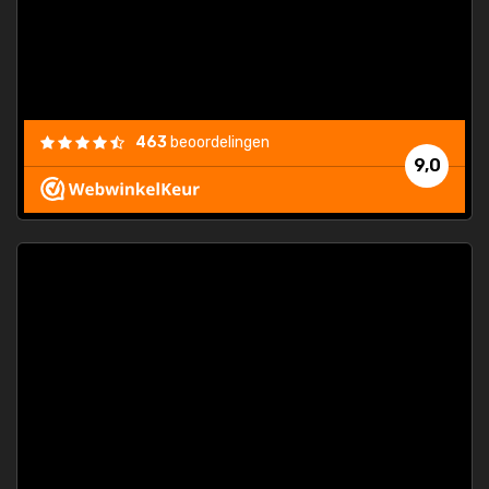
463
beoordelingen
9,0