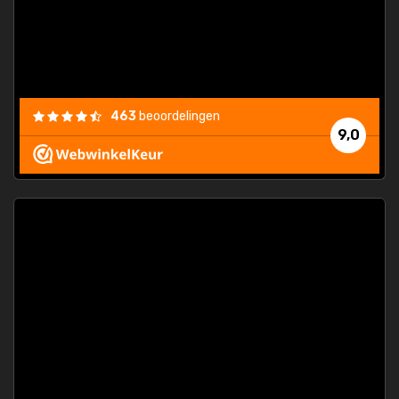
463
beoordelingen
9,0