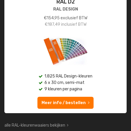
RAL D2
RAL DESIGN
€
154,95
exclusief BTW
€
187,49
inclusief BTW
1.825 RAL Design-kleuren
6 x 30 cm, semi-mat
9 kleuren per pagina
Meer info / bestellen
alle RAL-kleurenwaaiers bekijken