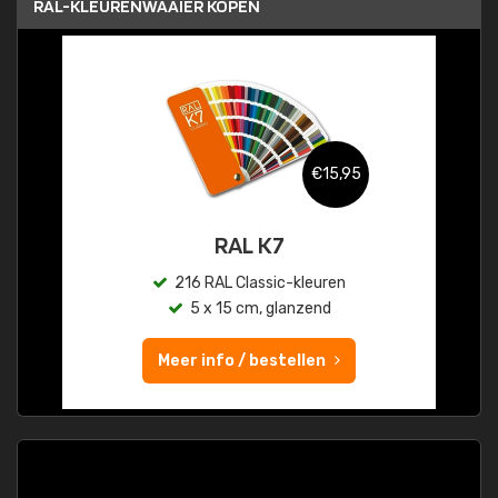
RAL-KLEURENWAAIER KOPEN
€15,95
RAL K7
216 RAL Classic-kleuren
5 x 15 cm, glanzend
Meer info / bestellen