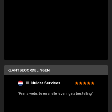
KLANTBEOORDELINGEN
HL Mulder Services
T
"
"Prima website en snelle levering na bestelling"
"Alles