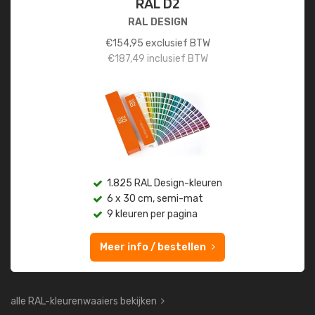
RAL D2
RAL DESIGN
€
154,95
exclusief BTW
€
187,49
inclusief BTW
1.825 RAL Design-kleuren
6 x 30 cm, semi-mat
9 kleuren per pagina
Meer info / bestellen
alle RAL-kleurenwaaiers bekijken