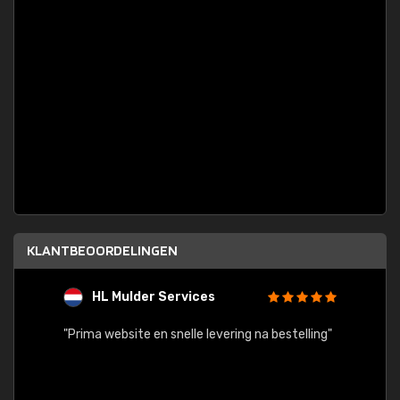
KLANTBEOORDELINGEN
HL Mulder Services
T
"
"Prima website en snelle levering na bestelling"
"Alles