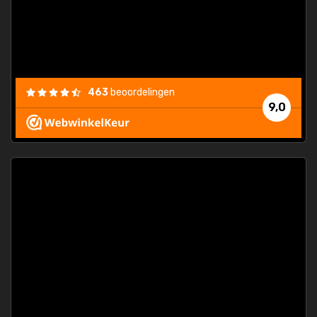
463
beoordelingen
9,0