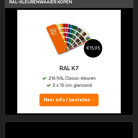
RAL-KLEURENWAAIER KOPEN
€15,95
RAL K7
216 RAL Classic-kleuren
5 x 15 cm, glanzend
Meer info / bestellen