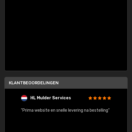
KLANTBEOORDELINGEN
HL Mulder Services
T
"
"Prima website en snelle levering na bestelling"
"Alles