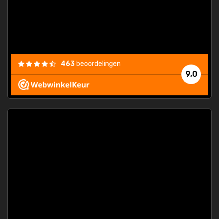
463
beoordelingen
9,0