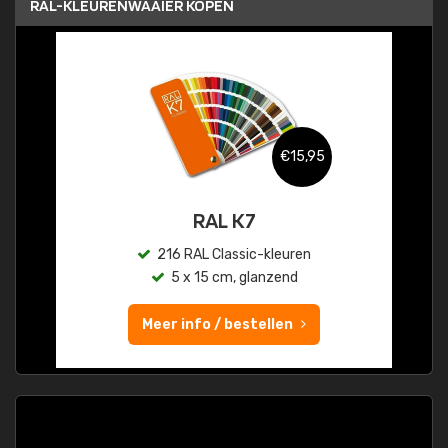
RAL-KLEURENWAAIER KOPEN
€15,95
RAL K7
216 RAL Classic-kleuren
5 x 15 cm, glanzend
Meer info / bestellen