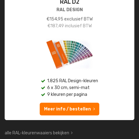
RAL D2
RAL DESIGN
€
154,95
exclusief BTW
€
187,49
inclusief BTW
1.825 RAL Design-kleuren
6 x 30 cm, semi-mat
9 kleuren per pagina
Meer info / bestellen
alle RAL-kleurenwaaiers bekijken