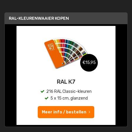
RAL-KLEURENWAAIER KOPEN
€15,95
RAL K7
216 RAL Classic-kleuren
5 x 15 cm, glanzend
Meer info / bestellen