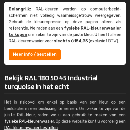
Belangrijk:
RAL-kleuren worden op computer­beeld­
schermen niet volledig waarheids­­getrouw weer­gegeven.
Gebruik de kleur­impressie op deze pagina alleen als
referentie. We raden aan een
fysieke RAL-kleuren­waaier
te kopen
om zeker te zijn van de juiste kleur. U heeft al een
RAL-kleuren­waaier voor
slechts €154,95
(exclusief BTW).
Meer info / bestellen
Bekijk RAL 180 50 45 Industrial
turquoise in het echt
Het is risicovol om enkel op basis van een kleur op een
beeldscherm een beslissing te nemen. Om zeker te zijn van de
juiste RAL-kleur, raden we u aan gebruik te maken van een
fysieke RAL-kleurenwaaier
. Op deze website kunt u voordelig een
RAL-kleurenwaaier bestellen
.