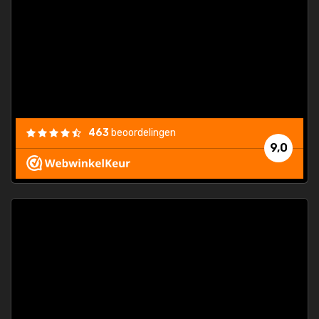
463
beoordelingen
9,0