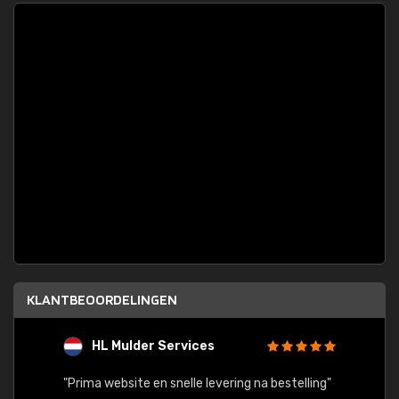
KLANTBEOORDELINGEN
HL Mulder Services
T
"
"Prima website en snelle levering na bestelling"
"Alles