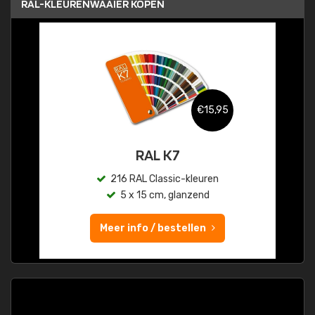
RAL-KLEURENWAAIER KOPEN
€15,95
RAL K7
216 RAL Classic-kleuren
5 x 15 cm, glanzend
Meer info / bestellen