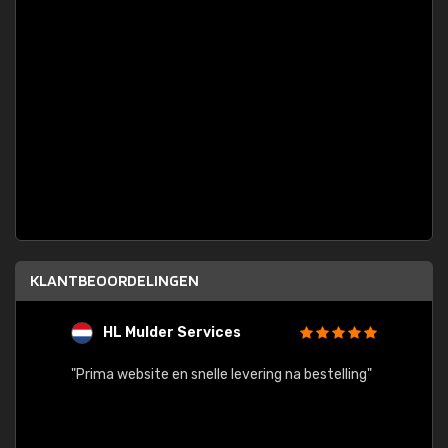
KLANTBEOORDELINGEN
HL Mulder Services
T
"
"Prima website en snelle levering na bestelling"
"Alles