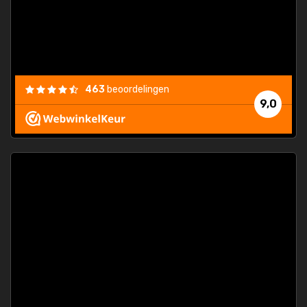
463
beoordelingen
9,0