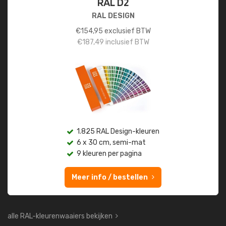
RAL D2
RAL DESIGN
€
154,95
exclusief BTW
€
187,49
inclusief BTW
1.825 RAL Design-kleuren
6 x 30 cm, semi-mat
9 kleuren per pagina
Meer info / bestellen
alle RAL-kleurenwaaiers bekijken