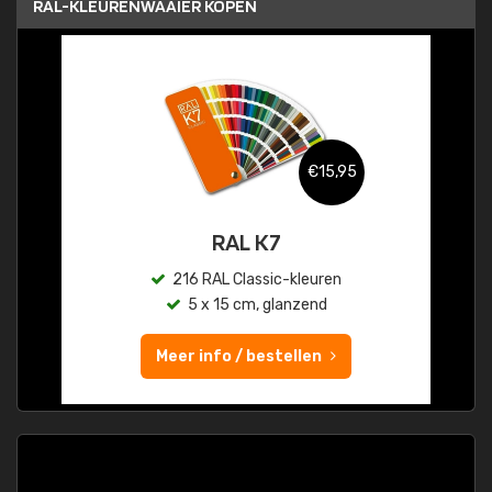
RAL-KLEURENWAAIER KOPEN
€15,95
RAL K7
216 RAL Classic-kleuren
5 x 15 cm, glanzend
Meer info / bestellen