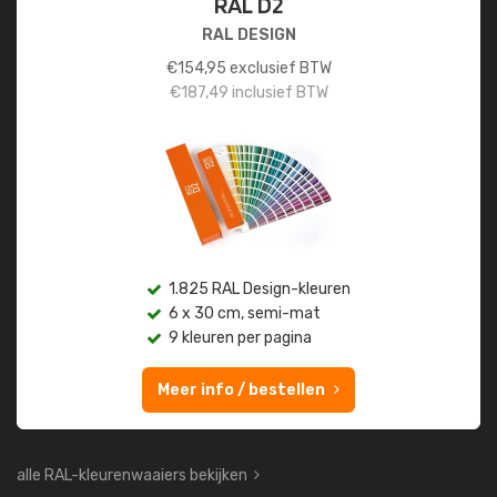
RAL D2
RAL DESIGN
€
154,95
exclusief BTW
€
187,49
inclusief BTW
1.825 RAL Design-kleuren
6 x 30 cm, semi-mat
9 kleuren per pagina
Meer info / bestellen
alle RAL-kleurenwaaiers bekijken