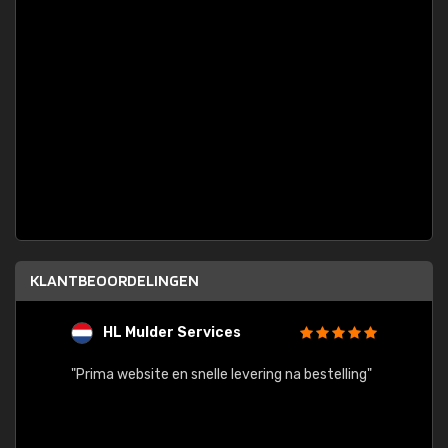
KLANTBEOORDELINGEN
HL Mulder Services
T
"
"Prima website en snelle levering na bestelling"
"Alles