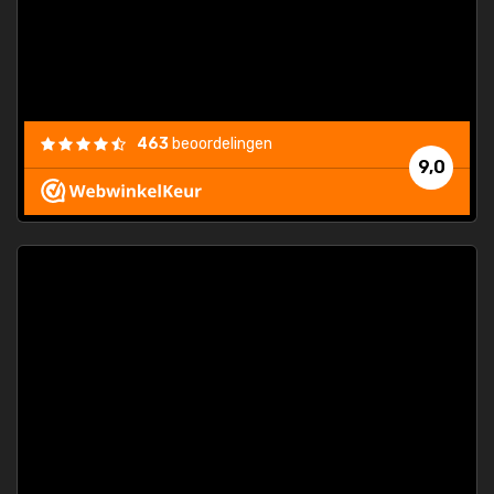
463
beoordelingen
9,0