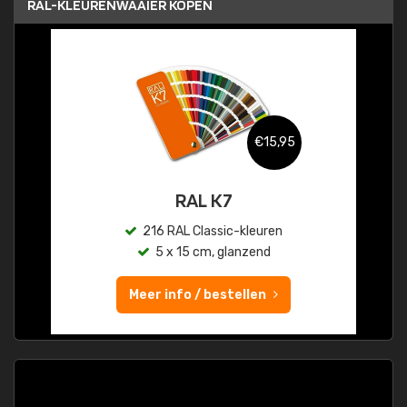
RAL-KLEURENWAAIER KOPEN
€15,95
RAL K7
216 RAL Classic-kleuren
5 x 15 cm, glanzend
Meer info / bestellen