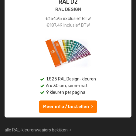
RAL D2
RAL DESIGN
€
154,95
exclusief BTW
€
187,49
inclusief BTW
1.825 RAL Design-kleuren
6 x 30 cm, semi-mat
9 kleuren per pagina
Meer info / bestellen
alle RAL-kleurenwaaiers bekijken