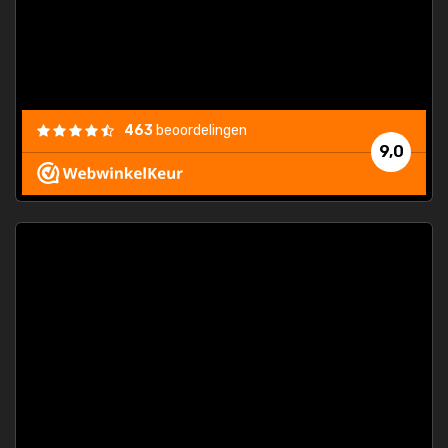
463
beoordelingen
9,0