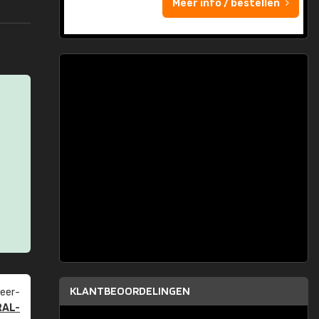
Meer info / bestellen
KLANTBEOORDELINGEN
eer­
RAL-