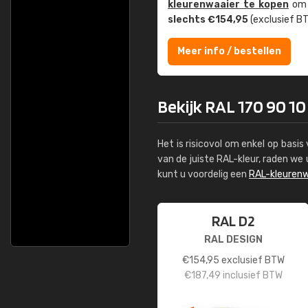
kleuren­waaier te kopen
om z
slechts €154,95
(exclusief BT
Meer info / bestellen
Bekijk RAL 170 90 10
Het is risicovol om enkel op basi
van de juiste RAL-kleur, raden w
kunt u voordelig een
RAL-kleurenw
RAL D2
RAL DESIGN
€
154,95
exclusief BTW
€
187,49
inclusief BTW