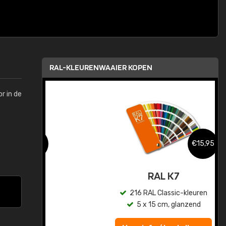
RAL-KLEURENWAAIER KOPEN
r in de
,95
€15,95
sis
RAL K7
en
216 RAL Classic-kleuren
5 x 15 cm, glanzend