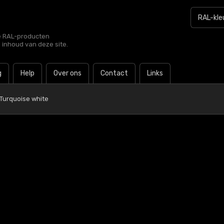
le RAL-producten
e inhoud van deze site.
g
Help
Over ons
Contact
Links
 Turquoise white