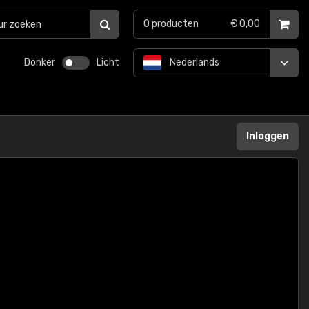
0
producten
€ 0,00
Donker
Licht
Nederlands
Inloggen