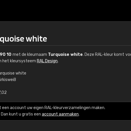
rquoise white
 90 10
met de kleurnaam
Turquoise white
. Deze RAL-kleur komt voo
an het kleursysteem
RAL Design
.
urquoise white
ürkisweiß
€15
7,02
RAL K7 op waterba
t een account uw eigen RAL-kleurverzamelingen maken.
216 RAL Classic-kleur
Dan kunt u gratis een
account aanmaken
.
5 x 15 cm, glanzend