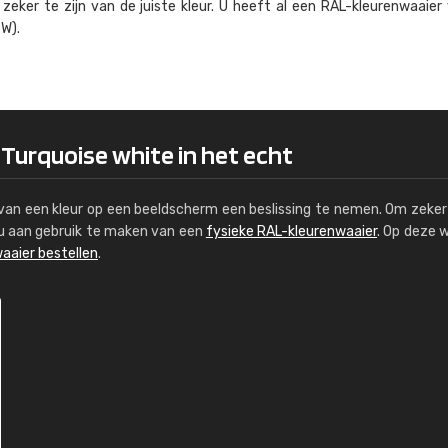
eker te zijn van de juiste kleur. U heeft al een RAL-kleuren­waaier
Kambier BV
W).
"Super snelle service en zeer betaal
 Turquoise white in het echt
s van een kleur op een beeldscherm een beslissing te nemen. Om zeker 
e u aan gebruik te maken van een
fysieke RAL-kleurenwaaier
. Op deze 
aaier bestellen
.