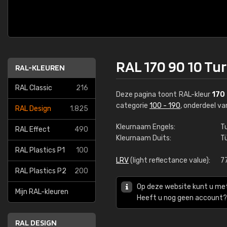
RAL 170 90 10 Tu
RAL-KLEUREN
RAL Classic
216
Deze pagina toont RAL-kleur
170
categorie
100 - 190
, onderdeel v
RAL Design
1.825
Kleurnaam Engels:
T
RAL Effect
490
Kleurnaam Duits:
T
RAL Plastics P1
100
LRV
(light reflectance value):
7
RAL Plastics P2
200
Op deze website kunt u me
Mijn RAL-kleuren
Heeft u nog geen account? 
RAL DESIGN