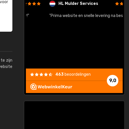
 voor
HL Mulder Services
baar!"
"Prima website en snelle levering na bestelling"
"
te zijn
website
463
beoordelingen
9,0