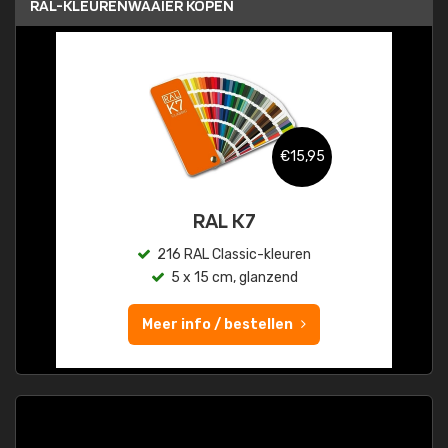
RAL-KLEURENWAAIER KOPEN
€15,95
RAL K7
216 RAL Classic-kleuren
5 x 15 cm, glanzend
Meer info / bestellen