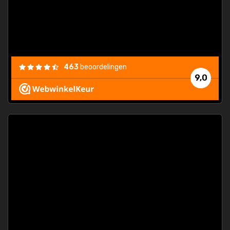
463
beoordelingen
9,0