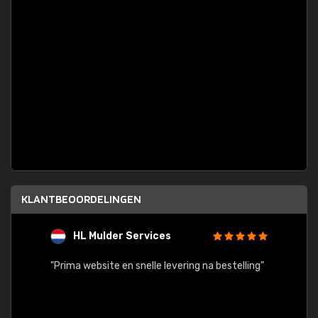
KLANTBEOORDELINGEN
HL Mulder Services
T
"
"Prima website en snelle levering na bestelling"
"Alles