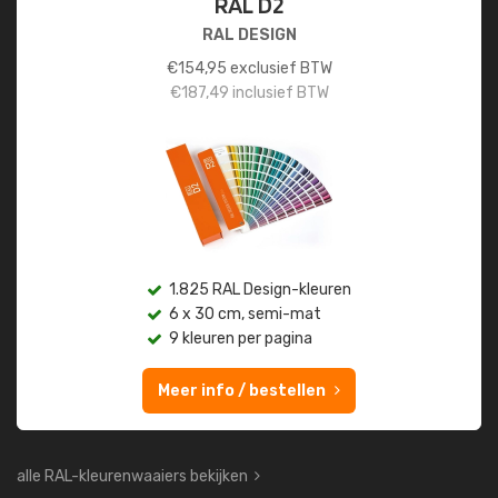
RAL D2
RAL DESIGN
€
154,95
exclusief BTW
€
187,49
inclusief BTW
1.825 RAL Design-kleuren
6 x 30 cm, semi-mat
9 kleuren per pagina
Meer info / bestellen
alle RAL-kleurenwaaiers bekijken