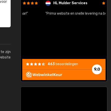
 voor
HL Mulder Services
baar!"
"Prima website en snelle levering na bestelling"
"
te zijn
website
463
beoordelingen
9,0