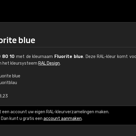
orite blue
 80 10
met de kleurnaam
Fluorite blue
. Deze RAL-kleur komt voo
an het kleursysteem
RAL Design
.
uorite blue
uoritblau
€15
8,23
RAL K7 op waterba
t een account uw eigen RAL-kleurverzamelingen maken.
216 RAL Classic-kleur
Dan kunt u gratis een
account aanmaken
.
5 x 15 cm, glanzend