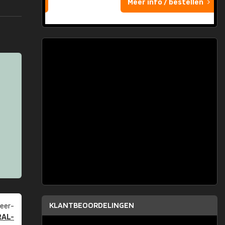
Meer info / bestellen
KLANTBEOORDELINGEN
eer­
RAL-