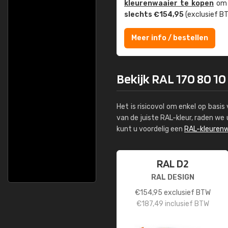
kleuren­waaier te kopen
om z
slechts €154,95
(exclusief BT
Meer info / bestellen
Bekijk RAL 170 80 10 
Het is risicovol om enkel op basi
van de juiste RAL-kleur, raden w
kunt u voordelig een
RAL-kleurenw
RAL D2
RAL DESIGN
€
154,95
exclusief BTW
€
187,49
inclusief BTW