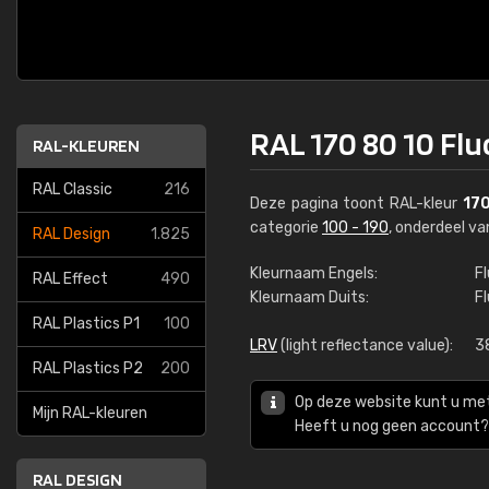
RAL 170 80 10 Flu
RAL-KLEUREN
RAL Classic
216
Deze pagina toont RAL-kleur
170
categorie
100 - 190
, onderdeel v
RAL Design
1.825
Kleurnaam Engels:
Fl
RAL Effect
490
Kleurnaam Duits:
Fl
RAL Plastics P1
100
LRV
(light reflectance value):
3
RAL Plastics P2
200
Op deze website kunt u me
Mijn RAL-kleuren
Heeft u nog geen account? 
RAL DESIGN