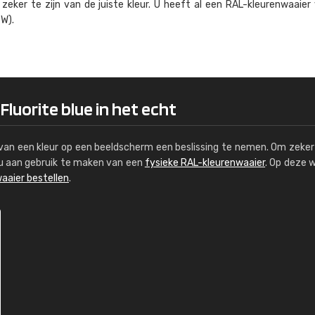
eker te zijn van de juiste kleur. U heeft al een RAL-kleuren­waaier
Kambier BV
W).
"Super snelle service en zeer betaal
Fluorite blue in het echt
s van een kleur op een beeldscherm een beslissing te nemen. Om zeker 
e u aan gebruik te maken van een
fysieke RAL-kleurenwaaier
. Op deze 
aaier bestellen
.