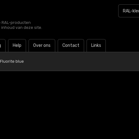
le RAL-producten
e inhoud van deze site.
g
Help
Over ons
Contact
Links
Fluorite blue