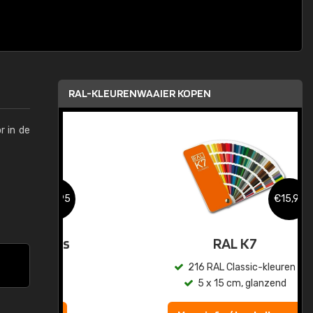
RAL-KLEURENWAAIER KOPEN
r in de
,95
€15,95
sis
RAL K7
en
216 RAL Classic-kleuren
5 x 15 cm, glanzend