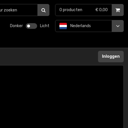
0
producten
€ 0,00
Donker
Licht
Nederlands
Inloggen