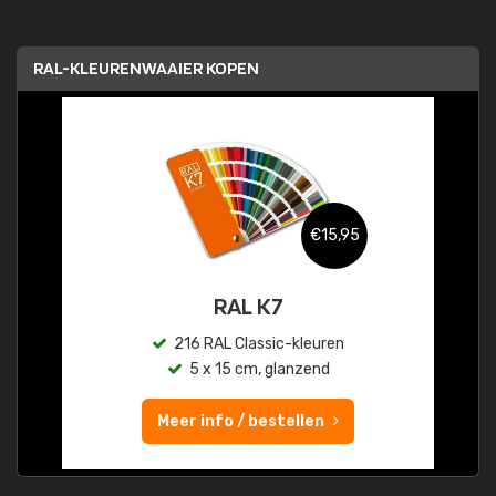
RAL-KLEURENWAAIER KOPEN
€15,95
RAL K7
216 RAL Classic-kleuren
5 x 15 cm, glanzend
Meer info / bestellen