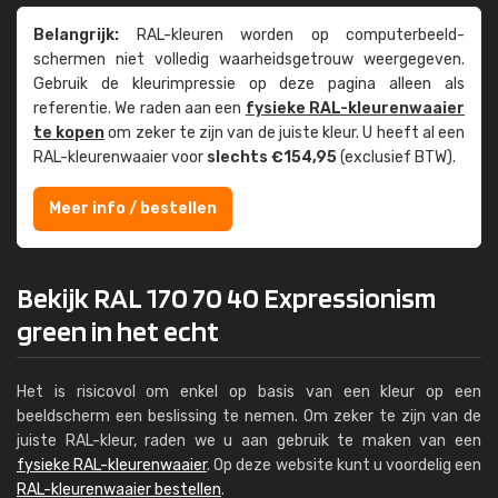
Belangrijk:
RAL-kleuren worden op computer­beeld­
schermen niet volledig waarheids­­getrouw weer­gegeven.
Gebruik de kleur­impressie op deze pagina alleen als
referentie. We raden aan een
fysieke RAL-kleuren­waaier
te kopen
om zeker te zijn van de juiste kleur. U heeft al een
RAL-kleuren­waaier voor
slechts €154,95
(exclusief BTW).
Meer info / bestellen
Bekijk RAL 170 70 40 Expressionism
green in het echt
Het is risicovol om enkel op basis van een kleur op een
beeldscherm een beslissing te nemen. Om zeker te zijn van de
juiste RAL-kleur, raden we u aan gebruik te maken van een
fysieke RAL-kleurenwaaier
. Op deze website kunt u voordelig een
RAL-kleurenwaaier bestellen
.