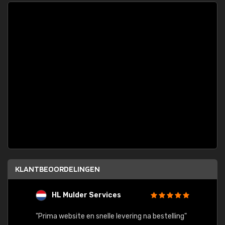
KLANTBEOORDELINGEN
HL Mulder Services
T
"
"Prima website en snelle levering na bestelling"
"Alles